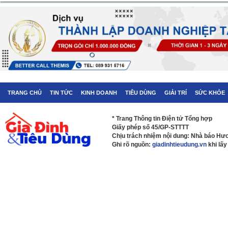
TRANG CHỦ
TIN TỨC
KINH DOANH
TIÊU DÙNG
GIẢI TRÍ
SỨC KHỎE
* Trang Thông tin Điện tử Tổng hợp
Giấy phép số 45/GP-STTTT
Chịu trách nhiệm nội dung: Nhà báo H
Ghi rõ nguồn:
giadinhtieudung.vn
khi lấy