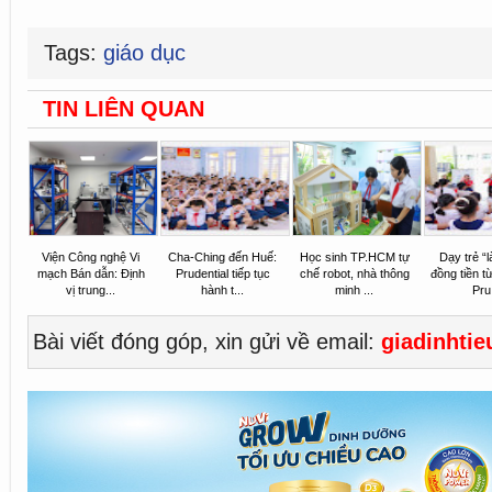
Tags:
giáo dục
TIN LIÊN QUAN
Viện Công nghệ Vi
Cha-Ching đến Huế:
Học sinh TP.HCM tự
Dạy trẻ “
mạch Bán dẫn: Định
Prudential tiếp tục
chế robot, nhà thông
đồng tiền từ
vị trung...
hành t...
minh ...
Pru.
Bài viết đóng góp, xin gửi về email:
giadinhti