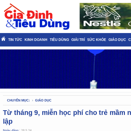
TIN TỨC
KINH DOANH
TIÊU DÙNG
GIẢI TRÍ
SỨC KHỎE
GIÁO DỤC
C
CHUYÊN MỤC:
GIÁO DỤC
Từ tháng 9, miễn học phí cho trẻ mầm n
lập
Ngày đăng :
28.5.24