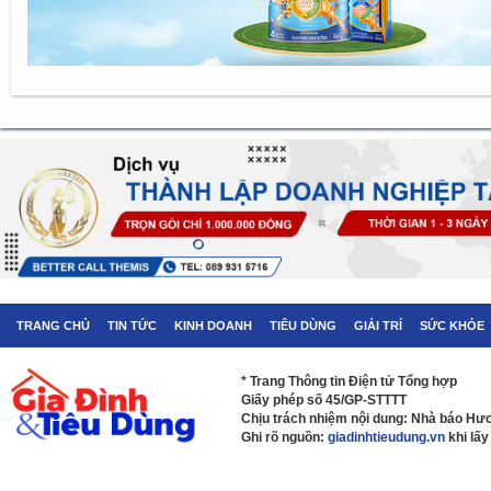
TRANG CHỦ
TIN TỨC
KINH DOANH
TIÊU DÙNG
GIẢI TRÍ
SỨC KHỎE
* Trang Thông tin Điện tử Tổng hợp
Giấy phép số 45/GP-STTTT
Chịu trách nhiệm nội dung: Nhà báo H
Ghi rõ nguồn:
giadinhtieudung.vn
khi lấy