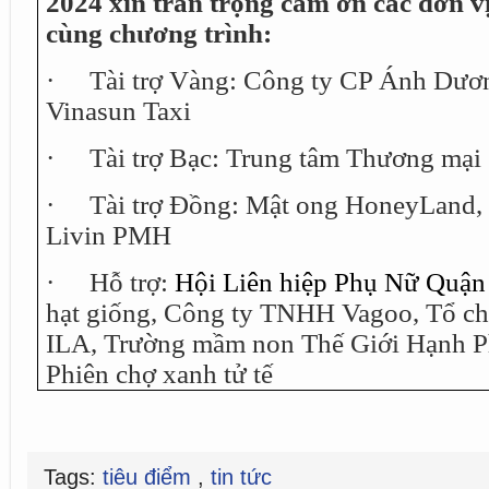
2024 xin trân trọng cảm ơn các đơn v
cùng chương trình:
·
Tài trợ Vàng: Công ty CP Ánh Dươ
Vinasun Taxi
·
Tài trợ Bạc: Trung tâm Thương mại
·
Tài trợ Đồng: Mật ong HoneyLand
Livin PMH
·
Hỗ trợ:
Hội Liên hiệp Phụ Nữ Quận
hạt giống, Công ty TNHH Vagoo, Tổ ch
ILA,
Trường mầm non Thế Giới Hạnh 
Phiên chợ xanh tử tế
Tags:
tiêu điểm
,
tin tức