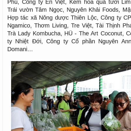
Phú, Công ty Én Việt, Kem hoa quả tươi Limu
Trái vườn Tâm Ngọc, Nguyên Khải Foods, Mậ
Hợp tác xã Nông dược Thiên Lộc, Công ty C
Ngamico, Thơm Living, Tre Việt, Tài Thịnh Phá
Trà Lady Kombucha, HÜ - The Art Coconut, C
ty Nhiệt Đới, Công ty Cổ phần Nguyên Ann
Domani…