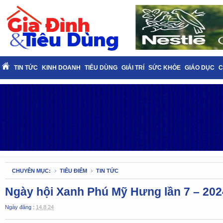
TIN TỨC
KINH DOANH
TIÊU DÙNG
GIẢI TRÍ
SỨC KHỎE
GIÁO DỤC
C
CHUYÊN MỤC:
TIÊU ĐIỂM
TIN TỨC
Ngày hội Xanh Phú Mỹ Hưng lần 7 – 2024
Ngày đăng :
14.8.24