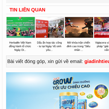
TIN LIÊN QUAN
Herbalife Việt Nam
Dấu ấn hợp tác công
Mở khóa trận chiến
Viglacera và
đồng hành tổ chức
- tư tại Ngày Vệ sinh
đỉnh cao trong “Siêu
pháp “giải
Ngày Di...
yêu...
nhân ...
vấn.
Bài viết đóng góp, xin gửi về email:
giadinhti