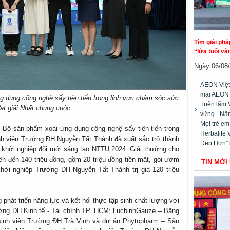
Tìm giải ph
“lứa tuổi và
Ngày 06/08/2
AEON Việt
mại AEON
dụng công nghệ sấy tiên tiến trong lĩnh vực chăm sóc sức
Triển lãm 
ạt giải Nhất chung cuộc
vững - Nân
Mọi trẻ e
Bộ sản phẩm xoài ứng dụng công nghệ sấy tiên tiến trong
Herbalife 
h viên Trường ĐH Nguyễn Tất Thành đã xuất sắc trở thành
Đẹp Hơn” 
 khởi nghiệp đổi mới sáng tạo NTTU 2024. Giải thưởng cho
 lên đến 140 triệu đồng, gồm 20 triệu đồng tiền mặt, gói ươm
TIN MỚI
hởi nghiệp Trường ĐH Nguyễn Tất Thành trị giá 120 triệu
 phát triển năng lực và kết nối thực tập sinh chất lượng với
ờng ĐH Kinh tế - Tài chính TP. HCM; LucbinhGauze – Băng
sinh viên Trường ĐH Trà Vinh và dự án Phytopharm – Sản