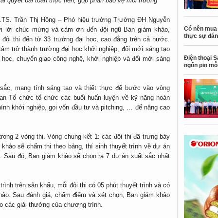
ải quyết bài toán thực tiễn, góp phần bảo vệ môi trường
.TS. Trần Thị Hồng – Phó hiệu trưởng Trường ĐH Nguyễn
Có nên mua 
ửi lời chúc mừng và cảm ơn đến đội ngũ Ban giám khảo,
thực sự đán
6 đội thi đến từ 33 trường đại học, cao đẳng trên cả nước.
âm trở thành trường đại học khởi nghiệp, đổi mới sáng tạo
Điện thoại S
 học, chuyển giao công nghệ, khởi nghiệp và đổi mới sáng
ngốn pin mỗi
sắc, mang tính sáng tạo và thiết thực để bước vào vòng
Ban Tổ chức tổ chức các buổi huấn luyện về kỹ năng hoàn
hính khởi nghiệp, gọi vốn đầu tư và pitching, … để nâng cao
 trong 2 vòng thi. Vòng chung kết 1: các đội thi đã trưng bày
khảo sẽ chấm thi theo bảng, thí sinh thuyết trình về dự án
o. Sau đó, Ban giám khảo sẽ chọn ra 7 dự án xuất sắc nhất
rình trên sân khấu, mỗi đội thi có 05 phút thuyết trình và có
khảo. Sau đánh giá, chấm điểm và xét chọn, Ban giám khảo
o các giải thưởng của chương trình.