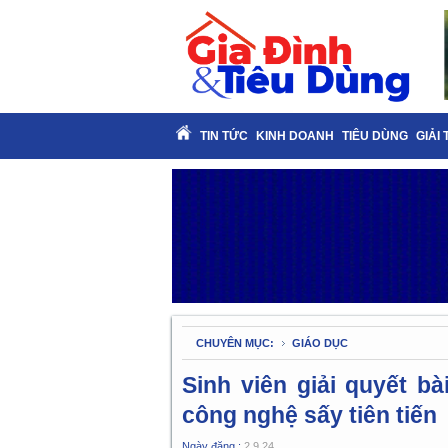
TIN TỨC
KINH DOANH
TIÊU DÙNG
GIẢI 
CHUYÊN MỤC:
GIÁO DỤC
Sinh viên giải quyết bà
công nghệ sấy tiên tiến
Ngày đăng :
2.9.24