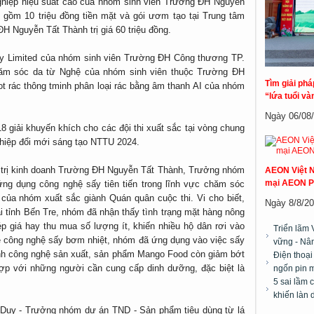
ghiệp hiệu suất cao của nhóm sinh viên Trường ĐH Nguyễn
ải gồm 10 triệu đồng tiền mặt và gói ươm tạo tại Trung tâm
 Nguyễn Tất Thành trị giá 60 triệu đồng.
y Limited của nhóm sinh viên Trường ĐH Công thương TP.
ăm sóc da từ Nghệ của nhóm sinh viên thuộc Trường ĐH
Tìm giải ph
 rác thông tminh phân loại rác bằng âm thanh AI của nhóm
“lứa tuổi và
Ngày 06/08/2
8 giải khuyến khích cho các đội thi xuất sắc tại vòng chung
ghiệp đổi mới sáng tạo NTTU 2024.
 trị kinh doanh Trường ĐH Nguyễn Tất Thành, Trưởng nhóm
AEON Việt N
mại AEON P
g dụng công nghệ sấy tiên tiến trong lĩnh vực chăm sóc
của nhóm xuất sắc giành Quán quân cuộc thi. Vi cho biết,
Ngày 8/8/20
ại tỉnh Bến Tre, nhóm đã nhận thấy tình trạng mặt hàng nông
p giá hay thu mua số lượng ít, khiến nhiều hộ dân rơi vào
Triển lãm 
ề công nghệ sấy bơm nhiệt, nhóm đã ứng dụng vào việc sấy
vững - Nân
trình công nghệ sản xuất, sản phẩm Mango Food còn giảm bớt
Điện thoại
hợp với những người cần cung cấp dinh dưỡng, đặc biệt là
ngốn pin m
5 sai lầm 
khiến làn 
h Duy - Trưởng nhóm dự án TND - Sản phẩm tiêu dùng từ lá