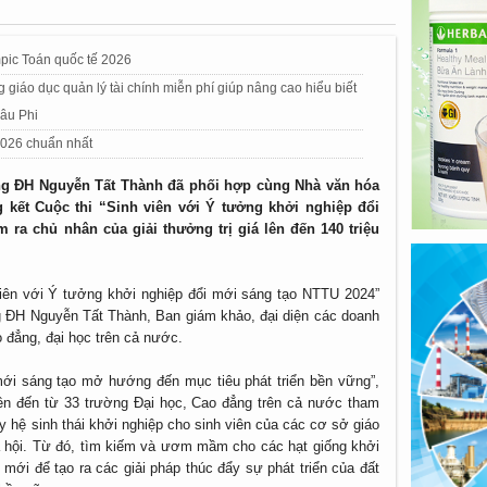
mpic Toán quốc tế 2026
 giáo dục quản lý tài chính miễn phí giúp nâng cao hiểu biết
hâu Phi
 2026 chuẩn nhất
ờng ĐH Nguyễn Tất Thành đã phối hợp cùng Nhà văn hóa
 kết Cuộc thi “Sinh viên với Ý tưởng khởi nghiệp đổi
 ra chủ nhân của giải thưởng trị giá lên đến 140 triệu
iên với Ý tưởng khởi nghiệp đổi mới sáng tạo NTTU 2024”
g ĐH Nguyễn Tất Thành, Ban giám khảo, đại diện các doanh
o đẳng, đại học trên cả nước.
mới sáng tạo mở hướng đến mục tiêu phát triển bền vững”,
iên đến từ 33 trường Đại học, Cao đẳng trên cả nước tham
ẩy hệ sinh thái khởi nghiệp cho sinh viên của các cơ sở giáo
ã hội. Từ đó, tìm kiếm và ươm mầm cho các hạt giống khởi
mới để tạo ra các giải pháp thúc đẩy sự phát triển của đất