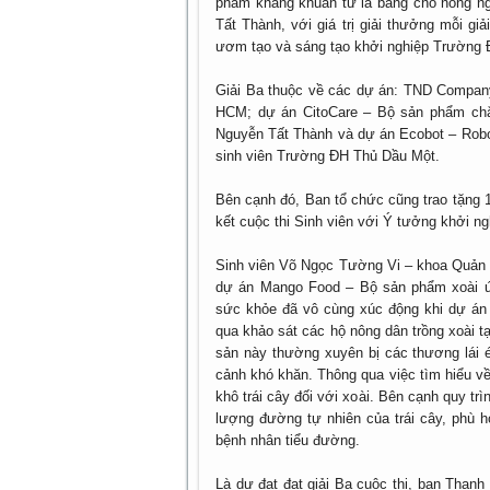
phẩm kháng khuẩn từ lá bàng cho nông n
Tất Thành, với giá trị giải thưởng mỗi gi
ươm tạo và sáng tạo khởi nghiệp Trường ĐH
Giải Ba thuộc về các dự án: TND Compan
HCM; dự án CitoCare – Bộ sản phẩm ch
Nguyễn Tất Thành và dự án Ecobot – Robot
sinh viên Trường ĐH Thủ Dầu Một.
Bên cạnh đó, Ban tổ chức cũng trao tặng 1
kết cuộc thi Sinh viên với Ý tưởng khởi n
Sinh viên Võ Ngọc Tường Vi – khoa Quản
dự án Mango Food – Bộ sản phẩm xoài ứn
sức khỏe đã vô cùng xúc động khi dự án 
qua khảo sát các hộ nông dân trồng xoài t
sản này thường xuyên bị các thương lái é
cảnh khó khăn. Thông qua việc tìm hiểu v
khô trái cây đối với xoài. Bên cạnh quy 
lượng đường tự nhiên của trái cây, phù 
bệnh nhân tiểu đường.
Là dự đạt đạt giải Ba cuộc thi, bạn Than