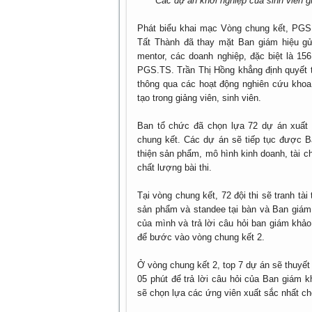
Các dự án khởi nghiệp của sinh viên gi
Phát biểu khai mạc Vòng chung kết, PGS
Tất Thành đã thay mặt Ban giám hiệu g
mentor, các doanh nghiệp, đặc biệt là 15
PGS.TS. Trần Thị Hồng khẳng định quyết t
thông qua các hoạt động nghiên cứu khoa
tạo trong giảng viên, sinh viên.
Ban tổ chức đã chọn lựa 72 dự án xuất 
chung kết. Các dự án sẽ tiếp tục được 
thiện sản phẩm, mô hình kinh doanh, tài c
chất lượng bài thi.
Tại vòng chung kết, 72 đội thi sẽ tranh tài
sản phẩm và standee tại bàn và Ban giám 
của mình và trả lời câu hỏi ban giám khả
để bước vào vòng chung kết 2.
Ở vòng chung kết 2, top 7 dự án sẽ thuyết t
05 phút để trả lời câu hỏi của Ban giám 
sẽ chọn lựa các ứng viên xuất sắc nhất ch