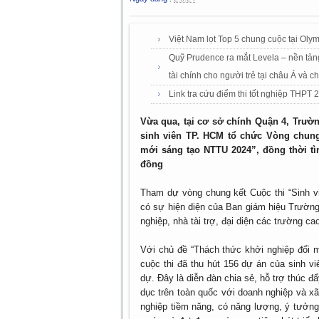
Việt Nam lọt Top 5 chung cuộc tại Oly
Quỹ Prudence ra mắt Levela – nền tảng
tài chính cho người trẻ tại châu Á và c
Link tra cứu điểm thi tốt nghiệp THPT
Vừa qua, tại cơ sở chính Quận 4, Trư
sinh viên TP. HCM tổ chức Vòng chung
mới sáng tạo NTTU 2024”, đồng thời tìm
đồng
Tham dự vòng chung kết Cuộc thi “Sinh v
có sự hiện diện của Ban giám hiệu Trườn
nghiệp, nhà tài trợ, đại diện các trường ca
Với chủ đề “Thách thức khởi nghiệp đổi 
cuộc thi đã thu hút 156 dự án của sinh v
dự. Đây là diễn đàn chia sẻ, hỗ trợ thúc đ
dục trên toàn quốc với doanh nghiệp và x
nghiệp tiềm năng, có năng lượng, ý tưởng 