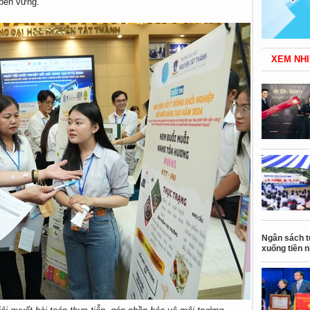
 bền vững.
XEM NHI
Ngân sách t
xuống tiền 