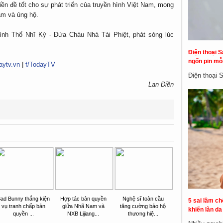
ền đề tốt cho sự phát triển của truyền hình Việt Nam, mong
âm và ủng hộ.
hình Thổ Nhĩ Kỳ - Đứa Cháu Nhà Tài Phiệt, phát sóng lúc
Điện thoại S
ngốn pin mỗi
aytv.vn
|
f/TodayTV
Điện thoại 
Lan Điền
ad Bunny thắng kiện
Hợp tác bản quyền
Nghệ sĩ toàn cầu
5 sai lầm c
vụ tranh chấp bản
giữa Nhã Nam và
tăng cường bảo hộ
khiến làn d
quyền ...
NXB Lijiang...
thương hiệ...