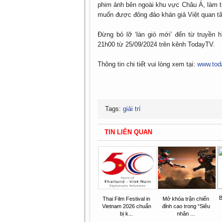
phim ảnh bên ngoài khu vực Châu Á, làm ti
muốn được đông đảo khán giả Việt quan t
Đừng bỏ lỡ ‘làn gió mới’ đến từ truyền 
21h00 từ 25/09/2024 trên kênh TodayTV.
Thông tin chi tiết vui lòng xem tại:
www.tod
Tags:
giải trí
TIN LIÊN QUAN
B
Thai Film Festival in
Mở khóa trận chiến
Vietnam 2026 chuẩn
đỉnh cao trong “Siêu
bị k...
nhân ...