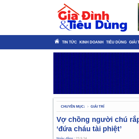
TIN TỨC
KINH DOANH
TIÊU DÙNG
GIẢI 
CHUYÊN MỤC:
GIẢI TRÍ
Vợ chồng người chú rắp 
‘đứa cháu tài phiệt’
Ngày đăng :
23.9.24