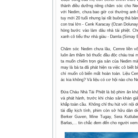
thành điều dưỡng riêng chăm sóc cho Ned
với Nedim, chưa bao giờ coi thường anh l
tuy mới 20 tuổi nhưng lại rất buông thả bả
con trai lớn - Cenk Karacay (Ozan Dolunay) 
hòng bước vào làm dâu nhà tài phiệt. Chư
xanh cô tiểu thư nhà giàu - Damla (Simay B
Chăm sóc Nedim chưa lâu, Cemre liền vô 
luôn âm thầm bỏ thuốc đầu độc cháu trai m
ta muốn chiếm trọn gia sản của Nedim m
may là bà ta đã phát hiện ra việc cô biết 
chí muốn cô biến mất hoàn toàn. Liệu Cem
ác kia không? Và liệu có cơ hội nào cho Ne
Đứa Cháu Nhà Tài Phiệt là bộ phim ăn khá
và phát hành, trước khi chào sân khán gi
khắp toàn cầu. Không chỉ thu hút với nội d
tài đầy kịch tính, phim còn sở hữu dàn di
Berker Guven, Mine Tugay, Sera Kutlube
Barlas,... tin chắc đem đến cho người xem