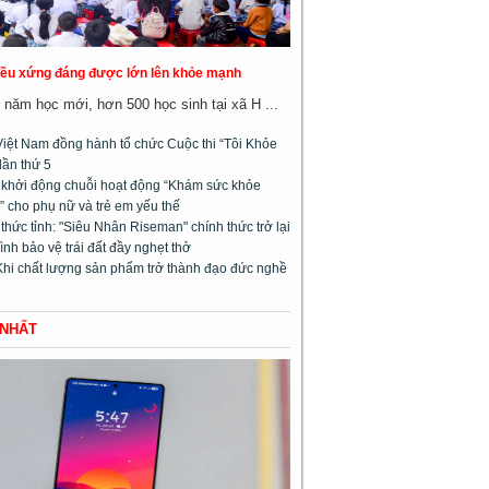
đều xứng đáng được lớn lên khỏe mạnh
năm học mới, hơn 500 học sinh tại xã H ...
Việt Nam đồng hành tổ chức Cuộc thi “Tôi Khỏe
lần thứ 5
l khởi động chuỗi hoạt động “Khám sức khỏe
 cho phụ nữ và trẻ em yếu thế
hức tỉnh: "Siêu Nhân Riseman" chính thức trở lại
rình bảo vệ trái đất đầy nghẹt thở
Khi chất lượng sản phẩm trở thành đạo đức nghề
 NHẤT