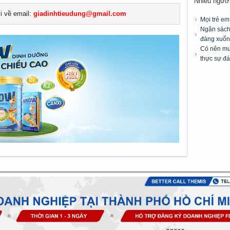
Nhiều người 
ửi về email:
giadinhtieudung@gmail.com
Mọi trẻ e
Ngân sách 
đáng xuốn
Có nên mua
thực sự đá