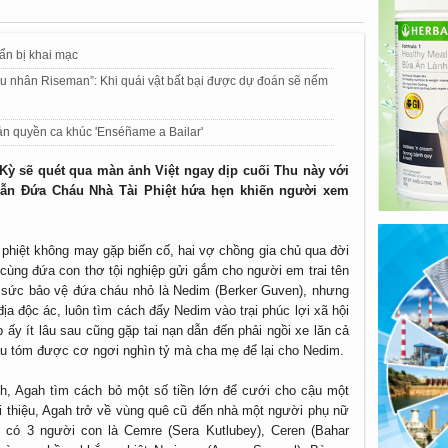
uẩn bị khai mạc
êu nhân Riseman”: Khi quái vật bất bại được dự đoán sẽ nếm
ản quyền ca khúc 'Enséñame a Bailar'
Kỳ sẽ quét qua màn ảnh Việt ngay dịp cuối Thu này với
 dẫn Đứa Cháu Nhà Tài Phiệt hứa hẹn khiến người xem
 phiệt không may gặp biến cố, hai vợ chồng gia chủ qua đời
ù cùng đứa con thơ tội nghiệp gửi gắm cho người em trai tên
n sức bảo vệ đứa cháu nhỏ là Nedim (Berker Guven), nhưng
địa độc ác, luôn tìm cách đẩy Nedim vào trại phúc lợi xã hội
p ấy ít lâu sau cũng gặp tai nạn dẫn đến phải ngồi xe lăn cả
âu tóm được cơ ngơi nghìn tỷ mà cha mẹ để lại cho Nedim.
h, Agah tìm cách bỏ một số tiền lớn để cưới cho cậu một
 thiệu, Agah trở về vùng quê cũ đến nhà một người phụ nữ
y có 3 người con là Cemre (Sera Kutlubey), Ceren (Bahar