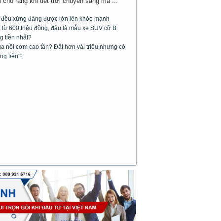
cho rằng khi tiết trời chuyển sang má ...
m đều xứng đáng được lớn lên khỏe mạnh
từ 600 triệu đồng, đâu là mẫu xe SUV cỡ B
g tiền nhất?
 nồi cơm cao tần? Đắt hơn vài triệu nhưng có
ng tiền?