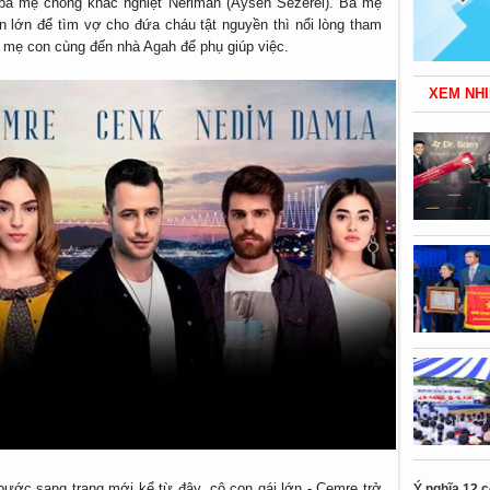
g bà mẹ chồng khắc nghiệt Neriman (Aysen Sezerel). Bà mẹ
n lớn để tìm vợ cho đứa cháu tật nguyền thì nổi lòng tham
4 mẹ con cùng đến nhà Agah để phụ giúp việc.
XEM NHI
ước sang trang mới kể từ đây, cô con gái lớn - Cemre trở
Ý nghĩa 12 