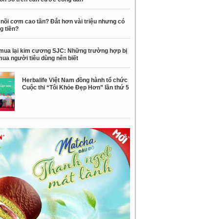
nồi cơm cao tần? Đắt hơn vài triệu nhưng có
g tiền?
mua lại kim cương SJC: Những trường hợp bị
mua người tiêu dùng nên biết
Herbalife Việt Nam đồng hành tổ chức
Cuộc thi “Tôi Khỏe Đẹp Hơn” lần thứ 5