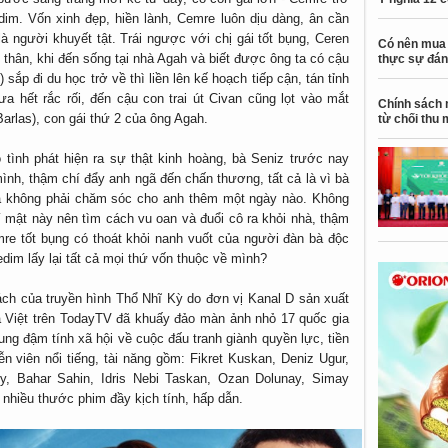
im. Vốn xinh đẹp, hiền lành, Cemre luôn dịu dàng, ân cần
à người khuyết tật. Trái ngược với chị gái tốt bụng, Ceren
Có nên mua 
n thân, khi đến sống tại nhà Agah và biết được ông ta có cậu
thực sự đán
sắp đi du học trở về thì liền lên kế hoạch tiếp cận, tán tỉnh
a hết rắc rối, đến cậu con trai út Civan cũng lọt vào mắt
Chính sách 
arlas), con gái thứ 2 của ông Agah.
từ chối thu 
tình phát hiện ra sự thật kinh hoàng, bà Seniz trước nay
ình, thậm chí đẩy anh ngã đến chấn thương, tất cả là vì bà
à không phải chăm sóc cho anh thêm một ngày nào. Không
bí mật này nên tìm cách vu oan và đuổi cô ra khỏi nhà, thậm
re tốt bụng có thoát khỏi nanh vuốt của người đàn bà độc
dim lấy lại tất cả mọi thứ vốn thuộc về mình?
ch của truyền hình Thổ Nhĩ Kỳ do đơn vị Kanal D sản xuất
ả Việt trên TodayTV đã khuấy đảo màn ảnh nhỏ 17 quốc gia
ung đậm tính xã hội về cuộc đấu tranh giành quyền lực, tiền
ễn viên nổi tiếng, tài năng gồm: Fikret Kuskan, Deniz Ugur,
y, Bahar Sahin, Idris Nebi Taskan, Ozan Dolunay, Simay
 nhiều thước phim đầy kịch tính, hấp dẫn.