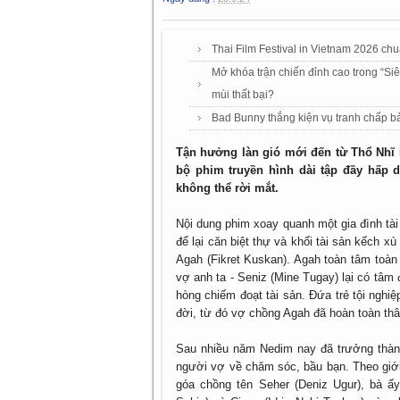
Thai Film Festival in Vietnam 2026 ch
Mở khóa trận chiến đỉnh cao trong “Si
mùi thất bại?
Bad Bunny thắng kiện vụ tranh chấp b
Tận hưởng làn gió mới đến từ Thổ Nhĩ 
bộ phim truyền hình dài tập đầy hấp
không thể rời mắt.
Nội dung phim xoay quanh một gia đình tài
để lại căn biệt thự và khối tài sản kếch x
Agah (Fikret Kuskan). Agah toàn tâm toà
vợ anh ta - Seniz (Mine Tugay) lại có tâm 
hòng chiếm đoạt tài sản. Đứa trẻ tội nghiệ
đời, từ đó vợ chồng Agah đã hoàn toàn th
Sau nhiều năm Nedim nay đã trưởng thàn
người vợ về chăm sóc, bầu bạn. Theo giới
góa chồng tên Seher (Deniz Ugur), bà ấ