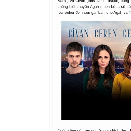
Sahin) và Civan (Idris Nebi Taskan) cùn
chồng biết chuyện Agah muốn bỏ ra số tiề
lừa Seher đem con gái ‘bán’ cho Agah và 
Cuộc sống của mẹ con Seher chính thức b