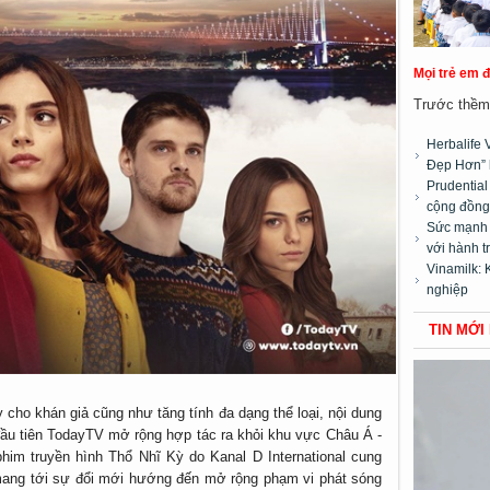
Mọi trẻ em 
Trước thềm 
Herbalife 
Đẹp Hơn” 
Prudentia
cộng đồng”
Sức mạnh t
với hành t
Vinamilk: 
nghiệp
TIN MỚI
cho khán giả cũng như tăng tính đa dạng thể loại, nội dung
đầu tiên TodayTV mở rộng hợp tác ra khỏi khu vực Châu Á -
him truyền hình Thổ Nhĩ Kỳ do Kanal D International cung
 mang tới sự đổi mới hướng đến mở rộng phạm vi phát sóng