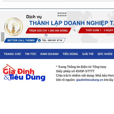
TRANG CHỦ
TIN TỨC
KINH DOANH
TIÊU DÙNG
GIẢI TRÍ
SỨC KHỎE
* Trang Thông tin Điện tử Tổng hợp
Giấy phép số 45/GP-STTTT
Chịu trách nhiệm nội dung: Nhà báo H
Ghi rõ nguồn:
giadinhtieudung.vn
khi lấy