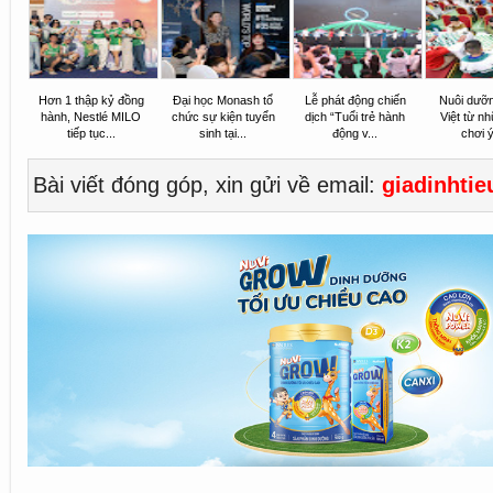
Hơn 1 thập kỷ đồng
Đại học Monash tổ
Lễ phát động chiến
Nuôi dưỡng
hành, Nestlé MILO
chức sự kiện tuyển
dịch “Tuổi trẻ hành
Việt từ n
tiếp tục...
sinh tại...
động v...
chơi ý
Bài viết đóng góp, xin gửi về email:
giadinhti