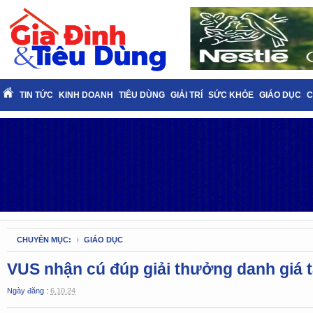
TIN TỨC
KINH DOANH
TIÊU DÙNG
GIẢI TRÍ
SỨC KHỎE
GIÁO DỤC
C
CHUYÊN MỤC:
GIÁO DỤC
VUS nhận cú đúp giải thưởng danh giá 
Ngày đăng :
6.10.24