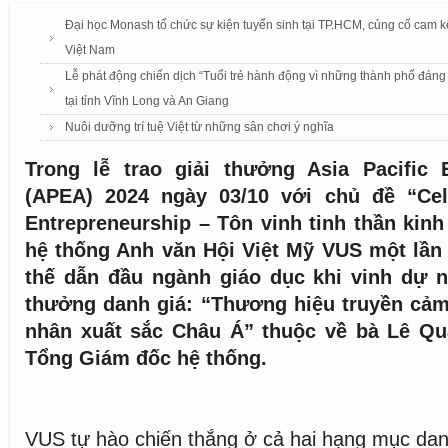
Đại học Monash tổ chức sự kiện tuyển sinh tại TP.HCM, củng cố cam k
Việt Nam
Lễ phát động chiến dịch “Tuổi trẻ hành động vì những thành phố đáng
tại tỉnh Vĩnh Long và An Giang
Nuôi dưỡng trí tuệ Việt từ những sân chơi ý nghĩa
Trong lễ trao giải thưởng Asia Pacific 
(APEA) 2024 ngày 03/10 với chủ đề “Cele
Entrepreneurship – Tôn vinh tinh thần kinh
hệ thống Anh văn Hội Việt Mỹ VUS một lần
thế dẫn đầu ngành giáo dục khi vinh dự n
thưởng danh giá: “Thương hiệu truyền cả
nhân xuất sắc Châu Á” thuộc về bà Lê Q
Tổng Giám đốc hệ thống.
VUS tự hào chiến thắng ở cả hai hạng mục dan