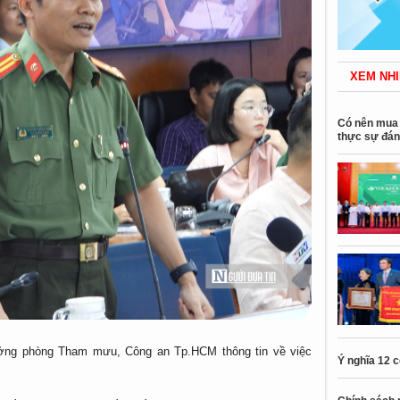
XEM NHI
Có nên mua 
thực sự đán
ởng phòng Tham mưu, Công an Tp.HCM thông tin về việc
Ý nghĩa 12 