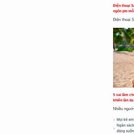
Điện thoại S
ngốn pin mỗi
Điện thoại 
5 sai lầm c
khiến làn d
Nhiều người 
Mọi trẻ e
Ngân sách 
đáng xuốn