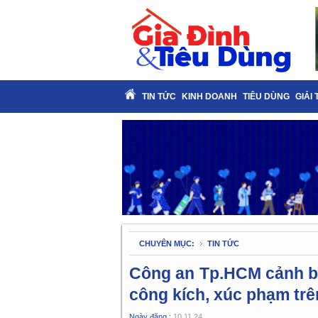
TIN TỨC
KINH DOANH
TIÊU DÙNG
GIẢI 
CHUYÊN MỤC:
TIN TỨC
Công an Tp.HCM cảnh bá
công kích, xúc phạm trê
Ngày đăng :
10.11.24