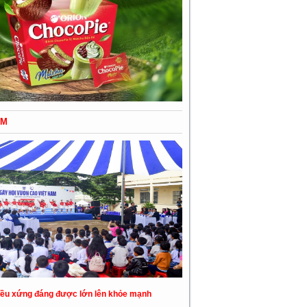
ỂM
đều xứng đáng được lớn lên khỏe mạnh