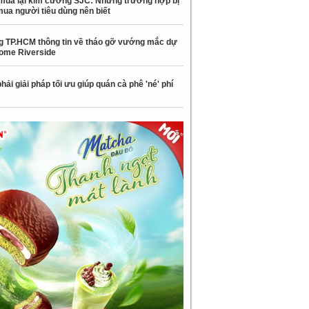
mua lại kim cương SJC: Những trường hợp bị
mua người tiêu dùng nên biết
 TP.HCM thông tin về tháo gỡ vướng mắc dự
ome Riverside
hải giải pháp tối ưu giúp quán cà phê 'né' phí