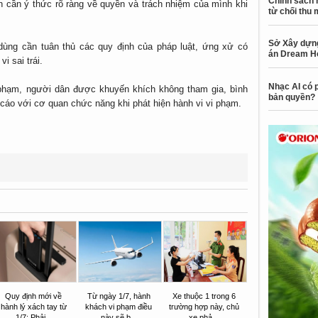
Chính sách 
cần ý thức rõ ràng về quyền và trách nhiệm của mình khi
từ chối thu 
Sở Xây dựng
dùng cần tuân thủ các quy định của pháp luật, ứng xử có
án Dream H
i sai trái.
Nhạc AI có p
 phạm, người dân được khuyến khích không tham gia, bình
bản quyền?
 cáo với cơ quan chức năng khi phát hiện hành vi vi phạm.
Quy định mới về
Từ ngày 1/7, hành
Xe thuộc 1 trong 6
hành lý xách tay từ
khách vi phạm điều
trường hợp này, chủ
1/7: Phải...
này sẽ b...
xe phả...