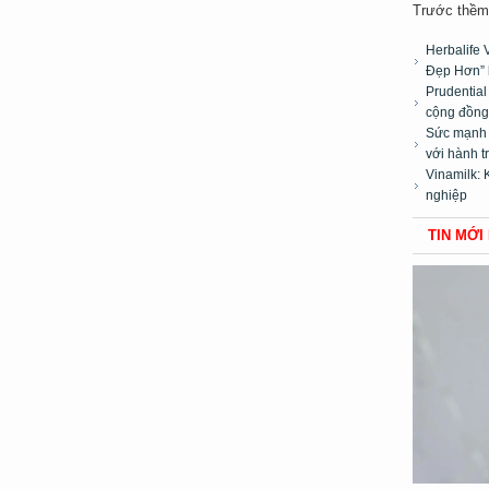
Trước thềm 
Herbalife 
Đẹp Hơn” 
Prudentia
cộng đồng”
Sức mạnh t
với hành t
Vinamilk: 
nghiệp
TIN MỚI