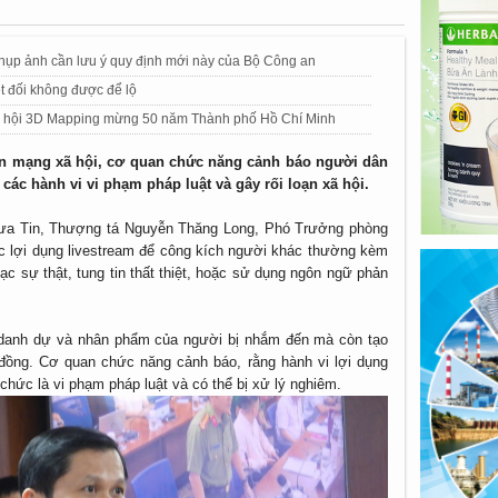
chụp ảnh cần lưu ý quy định mới này của Bộ Công an
ệt đối không được để lộ
êm hội 3D Mapping mừng 50 năm Thành phố Hồ Chí Minh
ên mạng xã hội, cơ quan chức năng cảnh báo người dân
 các hành vi vi phạm pháp luật và gây rối loạn xã hội.
 Đưa Tin, Thượng tá Nguyễn Thăng Long, Phó Trưởng phòng
 lợi dụng livestream để công kích người khác thường kèm
c sự thật, tung tin thất thiệt, hoặc sử dụng ngôn ngữ phản
danh dự và nhân phẩm của người bị nhắm đến mà còn tạo
đồng. Cơ quan chức năng cảnh báo, rằng hành vi lợi dụng
chức là vi phạm pháp luật và có thể bị xử lý nghiêm.