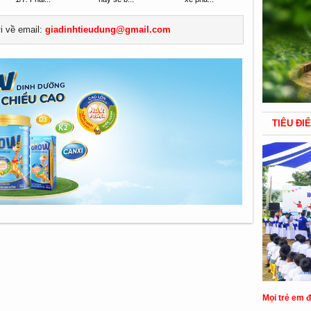
ửi về email:
giadinhtieudung@gmail.com
TIÊU ĐI
Mọi trẻ em 