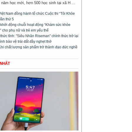
năm học mới, hơn 500 học sinh tại xã H ...
Việt Nam đồng hành tổ chức Cuộc thi “Tôi Khỏe
lần thứ 5
l khởi động chuỗi hoạt động “Khám sức khỏe
 cho phụ nữ và trẻ em yếu thế
hức tỉnh: "Siêu Nhân Riseman" chính thức trở lại
rình bảo vệ trái đất đầy nghẹt thở
Khi chất lượng sản phẩm trở thành đạo đức nghề
 NHẤT