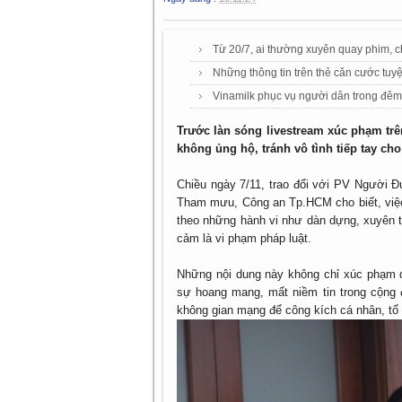
Từ 20/7, ai thường xuyên quay phim, 
Những thông tin trên thẻ căn cước tuy
Vinamilk phục vụ người dân trong đ
Trước làn sóng livestream xúc phạm tr
không ủng hộ, tránh vô tình tiếp tay cho
Chiều ngày 7/11, trao đổi với PV Người
Tham mưu, Công an Tp.HCM cho biết, việc
theo những hành vi như dàn dựng, xuyên tạ
cảm là vi phạm pháp luật.
Những nội dung này không chỉ xúc phạm 
sự hoang mang, mất niềm tin trong cộng 
không gian mạng để công kích cá nhân, tổ 