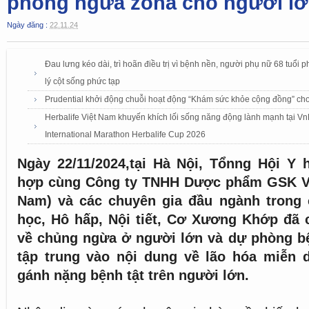
phòng ngừa zona cho người l
Ngày đăng :
22.11.24
Đau lưng kéo dài, trì hoãn điều trị vì bệnh nền, người phụ nữ 68 tuổi 
lý cột sống phức tạp
Prudential khởi động chuỗi hoạt động “Khám sức khỏe cộng đồng” cho
Herbalife Việt Nam khuyến khích lối sống năng động lành mạnh tại 
International Marathon Herbalife Cup 2026
Ngày 22/11/2024,tại Hà Nội, Tổnng Hội Y 
hợp cùng Công ty TNHH Dược phẩm GSK Vi
Nam) và các chuyên gia đầu ngành trong 
học, Hô hấp, Nội tiết, Cơ Xương Khớp đã 
về chủng ngừa ở người lớn và dự phòng bệ
tập trung vào nội dung về lão hóa miễn d
gánh nặng bệnh tật trên người lớn.