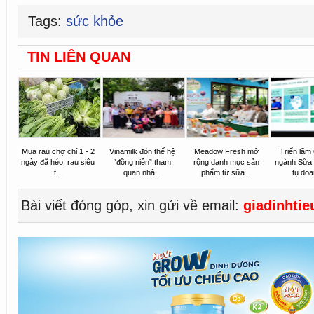
Tags:
sức khỏe
TIN LIÊN QUAN
Mua rau chợ chỉ 1 - 2
Vinamilk đón thế hệ
Meadow Fresh mở
Triển lãm
ngày đã héo, rau siêu
“đồng niên” tham
rộng danh mục sản
ngành Sữa
t...
quan nhà...
phẩm từ sữa...
tụ doa
Bài viết đóng góp, xin gửi về email:
giadinhti