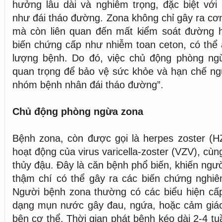
hưởng lâu dài và nghiêm trọng, đặc biệt với
như đái tháo đường. Zona không chỉ gây ra cơn
mà còn liên quan đến mất kiểm soát đường h
biến chứng cấp như nhiễm toan ceton, có thể
lượng bệnh. Do đó, việc chủ động phòng ng
quan trọng để bảo vệ sức khỏe và hạn chế ng
nhóm bệnh nhân đái tháo đường”.
Chủ động phòng ngừa zona
Bệnh zona, còn được gọi là herpes zoster (HZ
hoạt động của virus varicella-zoster (VZV), cùn
thủy đậu. Đây là căn bệnh phổ biến, khiến ngư
thậm chí có thể gây ra các biến chứng nghiê
Người bệnh zona thường có các biểu hiện cấp
dạng mụn nước gây đau, ngứa, hoặc cảm giá
bên cơ thể. Thời gian phát bệnh kéo dài 2-4 t