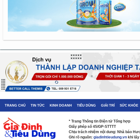
TRANG CHỦ
TIN TỨC
KINH DOANH
TIÊU DÙNG
GIẢI TRÍ
SỨC KHỎE
* Trang Thông tin Điện tử Tổng hợp
Giấy phép số 45/GP-STTTT
Chịu trách nhiệm nội dung: Nhà báo H
Ghi rõ nguồn:
giadinhtieudung.vn
khi lấy