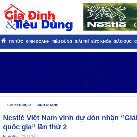
TIN TỨC
KINH DOANH
TIÊU DÙNG
GIẢI TRÍ
SỨC KHỎE
GIÁO DỤC
C
CHUYÊN MỤC:
KINH DOANH
Nestlé Việt Nam vinh dự đón nhận “Giả
quốc gia” lần thứ 2
Ngày đăng :
20.12.24