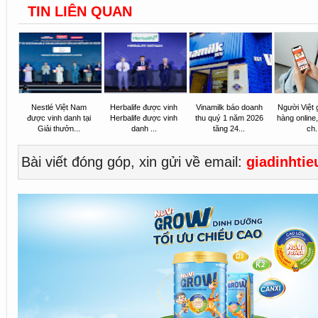
TIN LIÊN QUAN
Nestlé Việt Nam
Herbalife được vinh
Vinamilk báo doanh
Người Việt
được vinh danh tại
Herbalife được vinh
thu quý 1 năm 2026
hàng online
Giải thưởn...
danh ...
tăng 24...
ch.
Bài viết đóng góp, xin gửi về email:
giadinhti