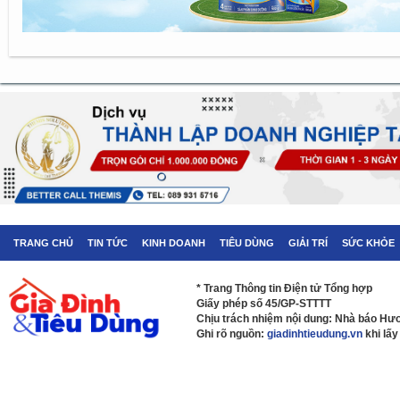
TRANG CHỦ
TIN TỨC
KINH DOANH
TIÊU DÙNG
GIẢI TRÍ
SỨC KHỎE
* Trang Thông tin Điện tử Tổng hợp
Giấy phép số 45/GP-STTTT
Chịu trách nhiệm nội dung: Nhà báo H
Ghi rõ nguồn:
giadinhtieudung.vn
khi lấy