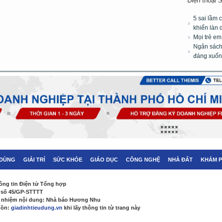
Điện thoại 
5 sai lầm 
khiến làn 
Mọi trẻ e
Ngân sách 
đáng xuốn
 DÙNG
GIẢI TRÍ
SỨC KHỎE
GIÁO DỤC
CÔNG NGHỆ
NHÀ ĐẤT
KHÁM 
ông tin Điện tử Tổng hợp
 số 45/GP-STTTT
h nhiệm nội dung: Nhà báo Hương Nhu
uồn:
giadinhtieudung.vn
khi lấy thông tin từ trang này