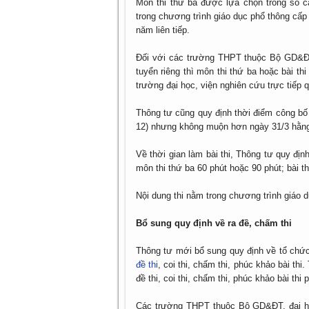
Môn thi thứ ba được lựa chọn trong số c
trong chương trình giáo dục phổ thông cấ
năm liên tiếp.
Đối với các trường THPT thuộc Bộ GD&ĐT,
tuyển riêng thì môn thi thứ ba hoặc bài t
trường đại học, viện nghiên cứu trực tiếp q
Thông tư cũng quy định thời điểm công bố 
12) nhưng không muộn hơn ngày 31/3 hằn
Về thời gian làm bài thi, Thông tư quy đ
môn thi thứ ba 60 phút hoặc 90 phút; bài t
Nội dung thi nằm trong chương trình giáo 
Bổ sung quy định về ra đề, chấm thi
Thông tư mới bổ sung quy định về tổ chức
đề thi
, coi thi, chấm thi, phúc khảo bài th
đề thi, coi thi, chấm thi, phúc khảo bài thi
Các trường THPT thuộc Bộ GD&ĐT, đại họ