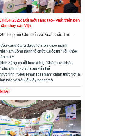
ETFISH 2026: Đổi mới sáng tạo - Phát triển bền
 tầm thủy sản Việt
26, Hiệp hội Chế biến và Xuất khẩu Thủ ...
m đều xứng đáng được lớn lên khỏe mạnh
Việt Nam đồng hành tổ chức Cuộc thi “Tôi Khỏe
lần thứ 5
l khởi động chuỗi hoạt động “Khám sức khỏe
 cho phụ nữ và trẻ em yếu thế
hức tỉnh: "Siêu Nhân Riseman" chính thức trở lại
rình bảo vệ trái đất đầy nghẹt thở
 NHẤT