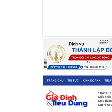
TRANG CHỦ
TIN TỨC
KINH DOANH
TIÊU
* Trang Th
Giấy phép
Chịu trác
Ghi rõ ng