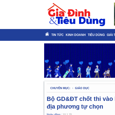
TIN TỨC
KINH DOANH
TIÊU DÙNG
GIẢI 
CHUYÊN MỤC:
GIÁO DỤC
Bộ GD&ĐT chốt thi vào 
địa phương tự chọn
Ngày đăng :
10.1.25