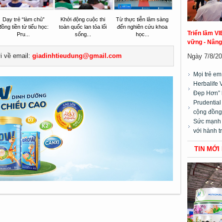
Dạy trẻ “làm chủ”
Khởi động cuộc thi
Từ thực tiễn lâm sàng
đồng tiền từ tiểu học:
toàn quốc lan tỏa lối
đến nghiên cứu khoa
Triển lãm VI
Pru...
sống...
học...
vững - Nâng
ửi về email:
giadinhtieudung@gmail.com
Ngày 7/8/20
Mọi trẻ e
Herbalife 
Đẹp Hơn” 
Prudentia
cộng đồng”
Sức mạnh t
với hành t
TIN MỚI