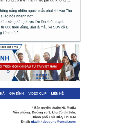
Samsung có thể nhanh hết pin dù không ...
chống nắng nhiều người mắc phải khi vào Thu
da lão hóa nhanh hơn
m đều xứng đáng được lớn lên khỏe mạnh
từ 600 triệu đồng, đâu là mẫu xe SUV cỡ B
g tiền nhất?
PHÁ
GIA ĐÌNH
VIDEO CLIP
LIÊN HỆ
* Bản quyền thuộc HL Media
Văn phòng: Đường số 9, khu đô thị Sala,
Thành phố Thủ Đức, TP.HCM
Email:
giadinhtieudung@gmail.com