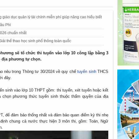
 giáo dục quản lý tài chính miễn phí giúp nâng cao hiểu biết
hâu Phi
 2026 chuẩn nhất
 Giải thể thao học sinh phổ thông toàn quốc
 phương sẽ tổ chức thi tuyển vào lớp 10 công lập bằng 3
o địa phương tự chọn.
ạo nêu trong Thông tư 30/2024 về quy chế
tuyển sinh
THCS
i đây.
n sinh vào lớp 10 THPT gồm: thi tuyển, xét tuyển hoặc kết
ựa chọn phương thức tuyển sinh thuộc thẩm quyền của địa
T, để đảm bảo thống nhất và đảm bảo quan điểm kỳ thi nhẹ
 định chung cả nước thực hiện 3 môn thi, gồm: Toán, Ngữ
n.