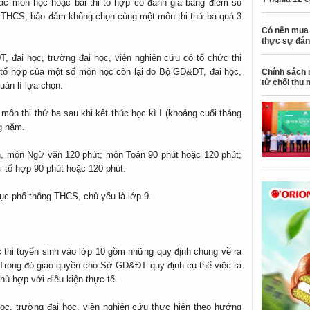
ác môn học hoặc bài thi tổ hợp có đánh giá bằng điểm số
p THCS, bảo đảm không chọn cùng một môn thi thứ ba quá 3
Có nên mua 
thực sự đán
 đại học, trường đại học, viện nghiên cứu có tổ chức thi
hi tổ hợp của một số môn học còn lại do Bộ GD&ĐT, đại học,
Chính sách 
từ chối thu 
uản lí lựa chọn.
môn thi thứ ba sau khi kết thúc học kì I (khoảng cuối tháng
g năm.
ịnh, môn Ngữ văn 120 phút; môn Toán 90 phút hoặc 120 phút;
hi tổ hợp 90 phút hoặc 120 phút.
dục phổ thông THCS, chủ yếu là lớp 9.
 thi tuyển sinh vào lớp 10 gồm những quy định chung về ra
i. Trong đó giao quyền cho Sở GD&ĐT quy định cụ thể việc ra
 phù hợp với điều kiện thực tế.
c, trường đại học, viện nghiên cứu thực hiện theo hướng