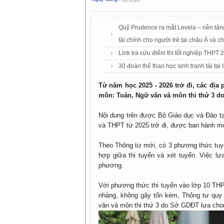
Quỹ Prudence ra mắt Levela – nền tảng
tài chính cho người trẻ tại châu Á và c
Link tra cứu điểm thi tốt nghiệp THPT
30 đoàn thể thao học sinh tranh tài tại
Từ năm học 2025 - 2026 trở đi, các địa
môn: Toán, Ngữ văn và môn thi thứ 3 d
Nội dung trên được Bộ Giáo dục và Đào t
và THPT từ 2025 trở đi, được ban hành mớ
Theo Thông tư mới, có 3 phương thức tuyể
hợp giữa thi tuyển và xét tuyển. Việc l
phương.
Với phương thức thi tuyển vào lớp 10 THP
nhàng, không gây tốn kém, Thông tư quy
văn và môn thi thứ 3 do Sở GDĐT lựa chọ