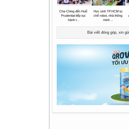
Cha-Ching đến Huế:
Học sinh TP.HCM tự
Prudential tiếp tục
chế robot, nhà thông
hành t...
minh ...
Bài viết đóng góp, xin g