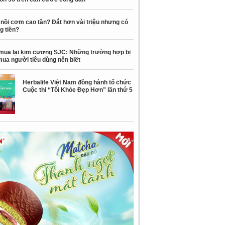
nồi cơm cao tần? Đắt hơn vài triệu nhưng có
g tiền?
mua lại kim cương SJC: Những trường hợp bị
mua người tiêu dùng nên biết
Herbalife Việt Nam đồng hành tổ chức
Cuộc thi “Tôi Khỏe Đẹp Hơn” lần thứ 5