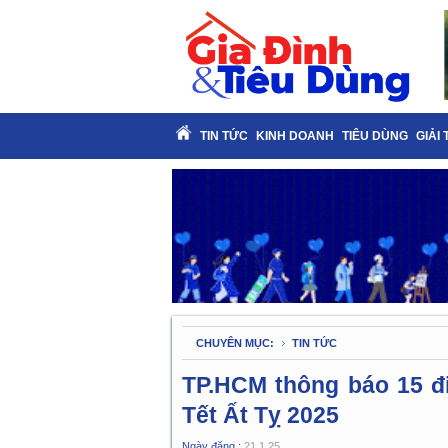
TIN TỨC
KINH DOANH
TIÊU DÙNG
GIẢI 
CHUYÊN MỤC:
TIN TỨC
TP.HCM thông báo 15 đ
Tết Ất Tỵ 2025
Ngày đăng :
21.1.25