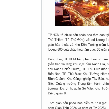
TP.HCM tổ chức bắn pháo hoa tầm cao tạ
Thủ Thiêm, TP Thủ Đức) với số lượng 1.
giàn hỏa thuật và khu Đền Tưởng niệm L
lượng 500 quả pháo hoa tầm cao, 30 giàn 
Đồng thời, TP.HCM bắn pháo hoa nổ tầm t
(bắn trên xà lan); khu vực cầu Rạch Đỉa, 
cầu Rạch Chiếc 500m), TP. Thủ Đức (bắn 
Bến Nọc, TP. Thủ Đức; Khu Tưởng niệm C
Bình Chánh; Khu Công nghiệp Tây Bắc, h
Giờ; Quảng trường Trung tâm Hành chín
trường Hòa Bình, quận Gò Vấp; Khu Tưởn
Điền, quận 8.
Thời gian bắn pháo hoa diễn ra từ 0 giờ 
năm Giáp Thìn 2024 và năm Ất Tỵ 2025).