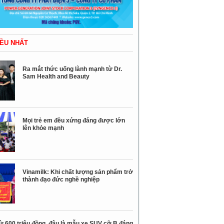
ỀU NHẤT
Ra mắt thức uống lành mạnh từ Dr.
Sam Health and Beauty
Mọi trẻ em đều xứng đáng được lớn
lên khỏe mạnh
Vinamilk: Khi chất lượng sản phẩm trở
thành đạo đức nghề nghiệp
ừ 600 triệu đồng, đâu là mẫu xe SUV cỡ B đáng