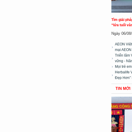
Tìm giải ph
“lứa tuổi và
Ngày 06/08/2
AEON Việt
mại AEON
Triển lãm 
vững - Nân
Mọi trẻ e
Herbalife 
Đẹp Hơn” 
TIN MỚI