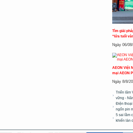
Tìm giải ph
“lứa tuổi và
Ngày 06/08/2
AEON Việt N
mại AEON P
Ngày 8/8/20
Triển lãm 
vững - Nân
Điện thoại
ngốn pin m
5 sai lầm 
khiến làn 