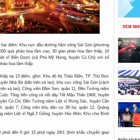
XEM NHI
i hai điểm: Khu vực đầu đường hầm sông Sài Gòn (phường
500 quả pháo hoa tầm cao, 30 giàn pháo hoa tầm thấp, 10
iệt sĩ Bến Dược (xã Phú Mỹ Hưng, huyện Củ Chi) với số
pháo hoa tầm thấp.
hấp tại 13 điểm, gồm: Khu đô thị Thảo Điền, TP. Thủ Đức
huyện Nhà Bè (bắn trên xà lan); khu vực sông Sài Gòn (cách
trên xà lan); Công viên Đầm Sen, quận 11; Đền Tưởng niệm
uộc Tổng tiến công và nổi dậy Tết Mậu Thân 1968, huyện
uyện Củ Chi; Đền Tưởng niệm Liệt sĩ Rừng Sác, huyện Cần
h, quận 7; Công viên khu dân cư 38 ha, quận 12; Quảng
g niệm Liệt sĩ Ngã 3 Giồng, huyện Hóc Môn; Khu chợ Bình
0 phút đến 0 giờ 15 phút ngày 29/1 (thời khắc chuyển giao
Ngân sách t