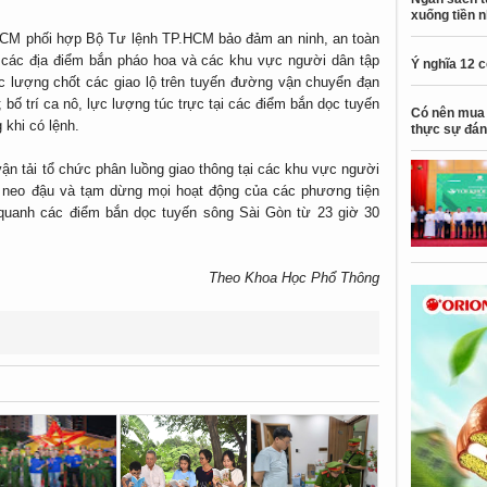
xuống tiền 
M phối hợp Bộ Tư lệnh TP.HCM bảo đảm an ninh, an toàn
, các địa điểm bắn pháo hoa và các khu vực người dân tập
Ý nghĩa 12 
c lượng chốt các giao lộ trên tuyến đường vận chuyển đạn
 bố trí ca nô, lực lượng túc trực tại các điểm bắn dọc tuyến
Có nên mua 
 khi có lệnh.
thực sự đán
ận tải tổ chức phân luồng giao thông tại các khu vực người
ệc neo đậu và tạm dừng mọi hoạt động của các phương tiện
 quanh các điểm bắn dọc tuyến sông Sài Gòn từ 23 giờ 30
Theo Khoa Học Phổ Thông