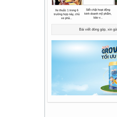
Siết chặt hoạt động
Xe thuộc 1 trong 6
kinh doanh mỹ phẩm,
trường hợp này, chủ
bảo v...
xe phả...
Bài viết đóng góp, xin g