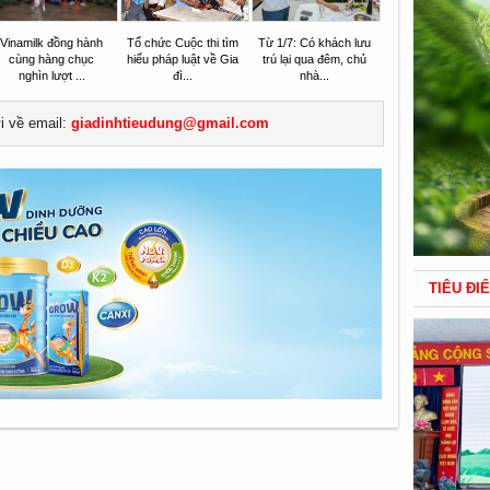
Vinamilk đồng hành
Tổ chức Cuộc thi tìm
Từ 1/7: Có khách lưu
cùng hàng chục
hiểu pháp luật về Gia
trú lại qua đêm, chủ
nghìn lượt ...
đì...
nhà...
ửi về email:
giadinhtieudung@gmail.com
TIÊU ĐI