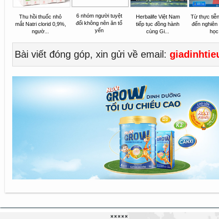
6 nhóm người tuyệt
Thu hồi thuốc nhỏ
Herbalife Việt Nam
Từ thực tiễ
đối không nên ăn tổ
mắt Natri clorid 0,9%,
tiếp tục đồng hành
đến nghiên
yến
ngườ...
cùng Gi...
học.
Bài viết đóng góp, xin gửi về email:
giadinhti