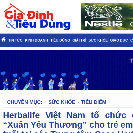
TIN TỨC
KINH DOANH
TIÊU DÙNG
GIẢI TRÍ
SỨC KHỎE
GIÁO DỤC
C
CHUYÊN MỤC:
SỨC KHỎE
TIÊU ĐIỂM
Herbalife Việt Nam tổ chức 
“Xuân Yêu Thương” cho trẻ em