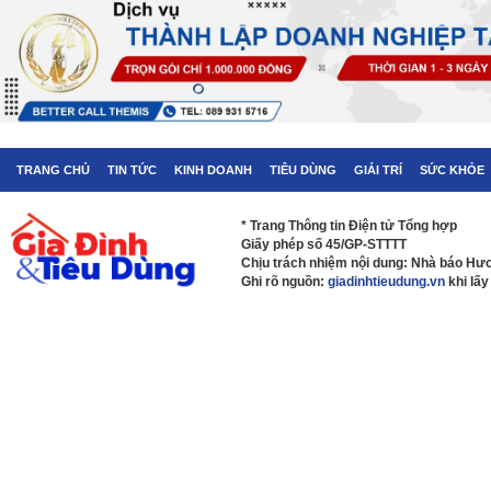
TRANG CHỦ
TIN TỨC
KINH DOANH
TIÊU DÙNG
GIẢI TRÍ
SỨC KHỎE
* Trang Thông tin Điện tử Tổng hợp
Giấy phép số 45/GP-STTTT
Chịu trách nhiệm nội dung: Nhà báo H
Ghi rõ nguồn:
giadinhtieudung.vn
khi lấy