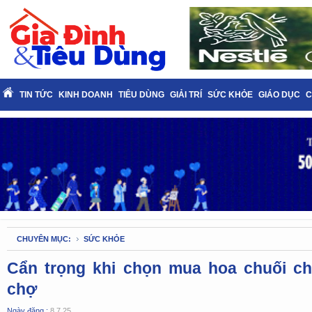
TIN TỨC
KINH DOANH
TIÊU DÙNG
GIẢI TRÍ
SỨC KHỎE
GIÁO DỤC
C
CHUYÊN MỤC:
SỨC KHỎE
Cẩn trọng khi chọn mua hoa chuối ch
chợ
Ngày đăng :
8.7.25