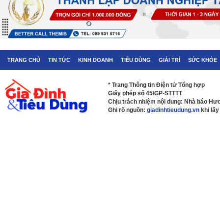
TRANG CHỦ
TIN TỨC
KINH DOANH
TIÊU DÙNG
GIẢI TRÍ
SỨC KHỎE
* Trang Thông tin Điện tử Tổng hợp
Giấy phép số 45/GP-STTTT
Chịu trách nhiệm nội dung: Nhà báo H
Ghi rõ nguồn:
giadinhtieudung.vn
khi lấy