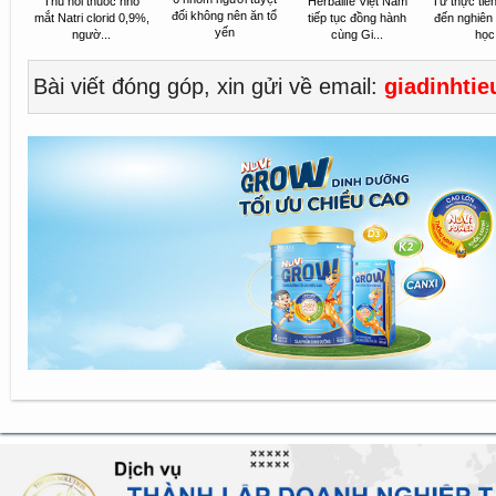
Thu hồi thuốc nhỏ
Herbalife Việt Nam
Từ thực tiễ
đối không nên ăn tổ
mắt Natri clorid 0,9%,
tiếp tục đồng hành
đến nghiên
yến
ngườ...
cùng Gi...
học.
Bài viết đóng góp, xin gửi về email:
giadinhti