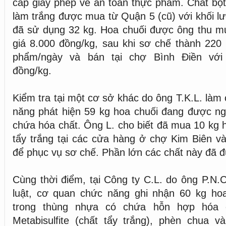
cấp giấy phép về an toàn thực phẩm. Chất bộ
làm trắng được mua từ Quận 5 (cũ) với khối lư
đã sử dụng 32 kg. Hoa chuối được ông thu mu
giá 8.000 đồng/kg, sau khi sơ chế thành 220
phẩm/ngày và bán tại chợ Bình Điền với 
đồng/kg.
Kiểm tra tại một cơ sở khác do ông T.K.L. làm
năng phát hiện 59 kg hoa chuối đang được ng
chứa hóa chất. Ông L. cho biết đã mua 10 kg h
tẩy trắng tại các cửa hàng ở chợ Kim Biên 
để phục vụ sơ chế. Phần lớn các chất này đã 
Cùng thời điểm, tại Công ty C.L. do ông P.N.C
luật, cơ quan chức năng ghi nhận 60 kg h
trong thùng nhựa có chứa hỗn hợp hóa 
Metabisulfite (chất tẩy trắng), phèn chua v