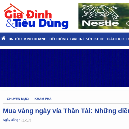
TIN TỨC
KINH DOANH
TIÊU DÙNG
GIẢI TRÍ
SỨC KHỎE
GIÁO DỤC
C
CHUYÊN MỤC:
KHÁM PHÁ
Mua vàng ngày vía Thần Tài: Những điề
Ngày đăng :
24.2.26