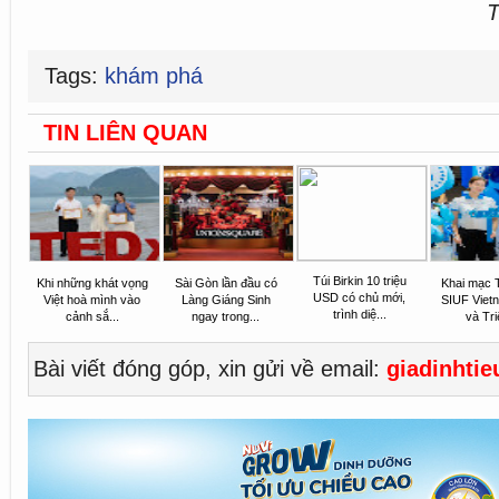
T
Tags:
khám phá
TIN LIÊN QUAN
Túi Birkin 10 triệu
Khi những khát vọng
Sài Gòn lần đầu có
Khai mạc 
USD có chủ mới,
Việt hoà mình vào
Làng Giáng Sinh
SIUF Viet
trình diệ...
cảnh sắ...
ngay trong...
và Tri
Bài viết đóng góp, xin gửi về email:
giadinhti