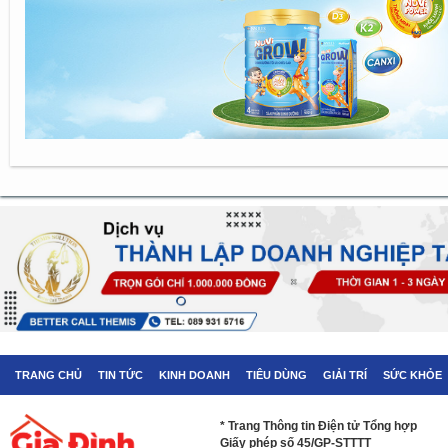
TRANG CHỦ
TIN TỨC
KINH DOANH
TIÊU DÙNG
GIẢI TRÍ
SỨC KHỎE
* Trang Thông tin Điện tử Tổng hợp
Giấy phép số 45/GP-STTTT