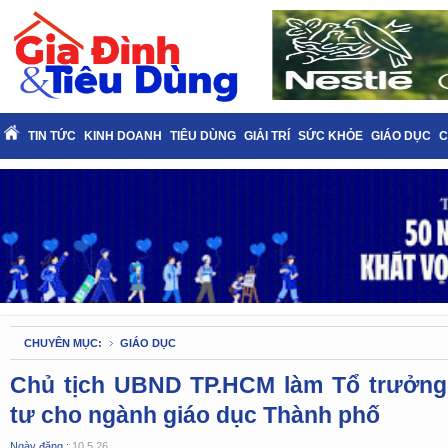
TIN TỨC
KINH DOANH
TIÊU DÙNG
GIẢI TRÍ
SỨC KHỎE
GIÁO DỤC
C
CHUYÊN MỤC:
GIÁO DỤC
Chủ tịch UBND TP.HCM làm Tổ trưởng
tư cho ngành giáo dục Thành phố
Ngày đăng :
10.5.26