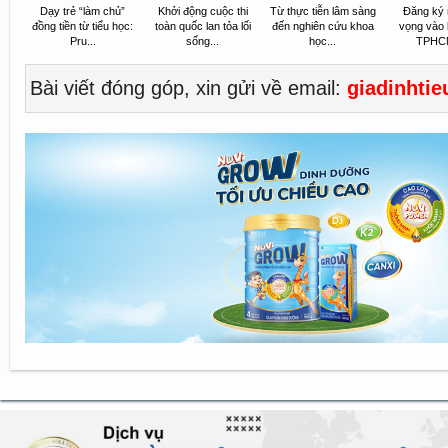
Dạy trẻ “làm chủ”
Khởi động cuộc thi
Từ thực tiễn lâm sàng
Đăng ký 
đồng tiền từ tiểu học:
toàn quốc lan tỏa lối
đến nghiên cứu khoa
vọng vào 
Pru...
sống...
học...
TPHCM
Bài viết đóng góp, xin gửi về email:
giadinhti