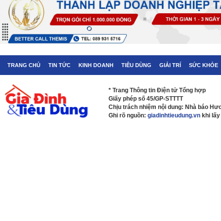
TRANG CHỦ
TIN TỨC
KINH DOANH
TIÊU DÙNG
GIẢI TRÍ
SỨC KHỎE
* Trang Thông tin Điện tử Tổng hợp
Giấy phép số 45/GP-STTTT
Chịu trách nhiệm nội dung: Nhà báo H
Ghi rõ nguồn:
giadinhtieudung.vn
khi lấy