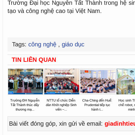
Trường Đại học Nguyễn Tất Thành trong hệ sin
tạo và công nghệ cao tại Việt Nam.
Tags:
công nghệ
,
giáo dục
TIN LIÊN QUAN
Trường ĐH Nguyễn
NTTU tổ chức Diễn
Cha-Ching đến Huế:
Học sinh 
Tất Thành thúc đẩy
đàn Khởi nghiệp Sinh
Prudential tiếp tục
chế robot, 
thương mạ...
viên –...
hành t...
minh 
Bài viết đóng góp, xin gửi về email:
giadinhti