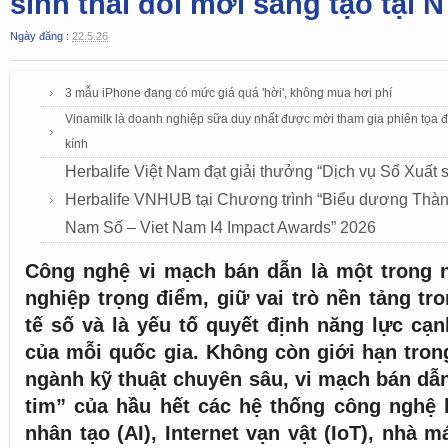
sinh thái đổi mới sáng tạo tại 
Ngày đăng :
22.5.26
3 mẫu iPhone đang có mức giá quá 'hời', không mua hơi phí
Vinamilk là doanh nghiệp sữa duy nhất được mời tham gia phiên tọa đ
kính
Herbalife Việt Nam đạt giải thưởng “Dịch vụ Số Xuất 
Herbalife VNHUB tại Chương trình “Biểu dương Thành
Nam Số – Viet Nam I4 Impact Awards” 2026
Công nghệ vi mạch bán dẫn là một trong
nghiệp trọng điểm, giữ vai trò nền tảng tr
tế số và là yếu tố quyết định năng lực cạ
của mỗi quốc gia. Không còn giới hạn tro
ngành kỹ thuật chuyên sâu, vi mạch bán dẫn 
tim” của hầu hết các hệ thống công nghệ hi
nhân tạo (AI), Internet vạn vật (IoT), nhà 