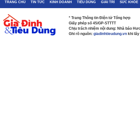
TRANG CHỦ
TIN TỨC
KINH DOANH
TIÊU DÙNG
GIẢI TRÍ
SỨC KHỎE
* Trang Thông tin Điện tử Tổng hợp
Giấy phép số 45/GP-STTTT
Chịu trách nhiệm nội dung: Nhà báo H
Ghi rõ nguồn:
giadinhtieudung.vn
khi lấy