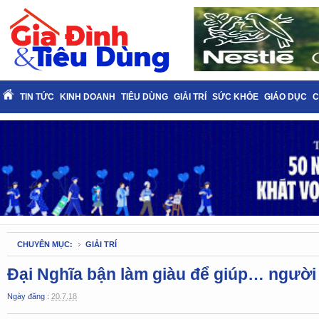
TIN TỨC
KINH DOANH
TIÊU DÙNG
GIẢI TRÍ
SỨC KHỎE
GIÁO DỤC
C
CHUYÊN MỤC:
GIẢI TRÍ
Đại Nghĩa bận làm giàu để giúp… ngườ
Ngày đăng :
20.7.18