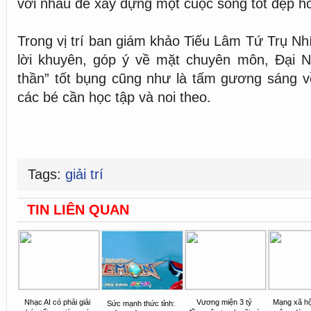
với nhau để xây dựng một cuộc sống tốt đẹp h
Trong vị trí ban giám khảo Tiếu Lâm Tứ Trụ Nh
lời khuyên, góp ý về mặt chuyên môn, Đại Ng
thần” tốt bụng cũng như là tấm gương sáng v
các bé cần học tập và noi theo.
Tags:
giải trí
TIN LIÊN QUAN
Nhạc AI có phải giải
Vương miện 3 tỷ
Mạng xã hộ
Sức mạnh thức tỉnh: