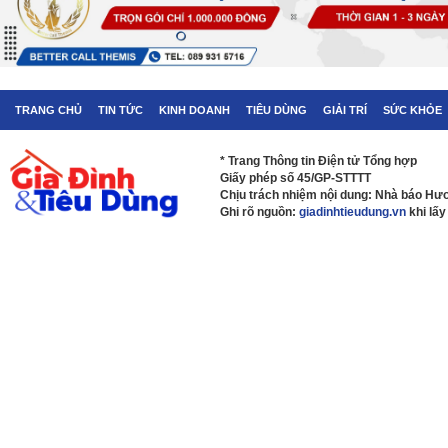
TRANG CHỦ
TIN TỨC
KINH DOANH
TIÊU DÙNG
GIẢI TRÍ
SỨC KHỎE
* Trang Thông tin Điện tử Tổng hợp
Giấy phép số 45/GP-STTTT
Chịu trách nhiệm nội dung: Nhà báo H
Ghi rõ nguồn:
giadinhtieudung.vn
khi lấy