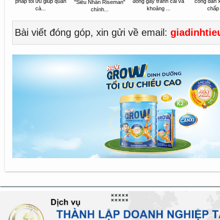
pháp tối ưu giúp quán
đồng gây tranh cãi và
công dàn 
"Siêu Nhân Riseman"
cà...
khoảng ...
chấp 
chính...
Bài viết đóng góp, xin gửi về email:
giadinhti