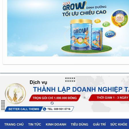
TRANG CHỦ
TIN TỨC
KINH DOANH
TIÊU DÙNG
GIẢI TRÍ
SỨC KHỎE