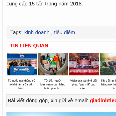
cung cấp 15 tấn trong năm 2018.
Tags:
kinh doanh
,
tiêu điểm
TIN LIÊN QUAN
Từ quốc gia không có
Từ 1/7, người
Viglacera và hệ 6 giải
Khi trải ng
lợi thế làm sữa đến
livestream bán hàng
pháp “giải mã” các
hàng trở t
thàn...
buộc phải b...
vấn...
đo.
Bài viết đóng góp, xin gửi về email:
giadinhti