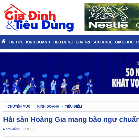
TIN TỨC
KINH DOANH
TIÊU DÙNG
GIẢI TRÍ
SỨC KHỎE
GIÁO DỤC
C
CHUYÊN MỤC:
KINH DOANH
TIÊU ĐIỂM
Hải sản Hoàng Gia mang bào ngư chuẩn
Ngày đăng :
23.8.18