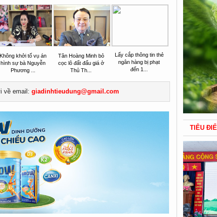
Lấy cắp thông tin thẻ
Không khởi tố vụ án
Tân Hoàng Minh bỏ
ngân hàng bị phạt
hình sự bà Nguyễn
cọc lô đất đấu giá ở
đến 1...
Phương ...
Thủ Th...
ửi về email:
giadinhtieudung@gmail.com
TIÊU ĐI