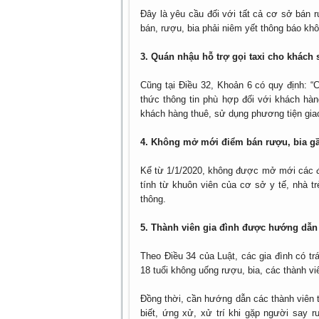
Đây là yêu cầu đối với tất cả cơ sở bán r
bán, rượu, bia phải niêm yết thông báo kh
3. Quán nhậu hỗ trợ gọi taxi cho khách 
Cũng tại Điều 32, Khoản 6 có quy định: “
thức thông tin phù hợp đối với khách hàn
khách hàng thuê, sử dụng phương tiện giao
4. Không mở mới điểm bán rượu, bia gầ
Kể từ 1/1/2020, không được mở mới các đi
tính từ khuôn viên của cơ sở y tế, nhà 
thông.
5. Thành viên gia đình được hướng dẫn 
Theo Điều 34 của Luật, các gia đình có t
18 tuổi không uống rượu, bia, các thành vi
Đồng thời, cần hướng dẫn các thành viên t
biết, ứng xử, xử trí khi gặp người say r