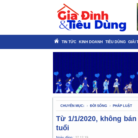
TIN TỨC
KINH DOANH
TIÊU DÙNG
GIẢI 
CHUYÊN MỤC:
ĐỜI SỐNG
PHÁP LUẬT
Từ 1/1/2020, không bán
tuổi
Ngày đăng :
27.12.19