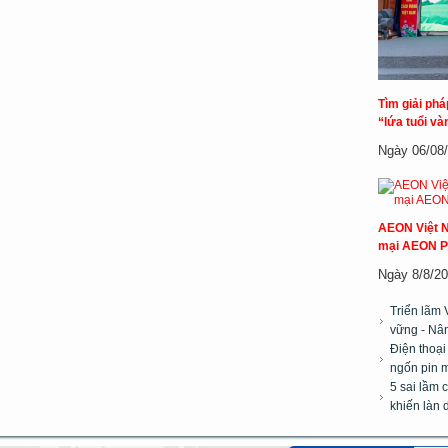
Tìm giải ph
“lứa tuổi và
Ngày 06/08/2
AEON Việt N
mại AEON P
Ngày 8/8/20
Triển lãm 
vững - Nân
Điện thoại
ngốn pin m
5 sai lầm 
khiến làn 