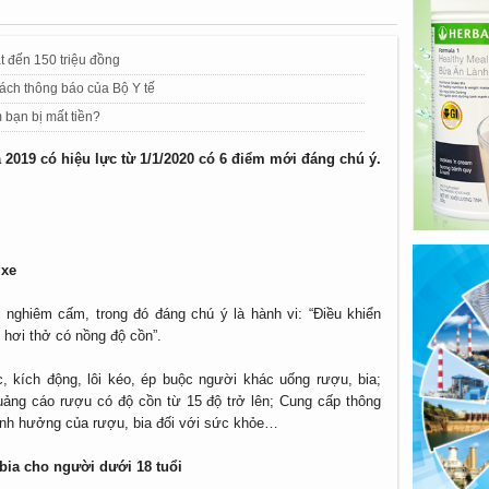
t đến 150 triệu đồng
sách thông báo của Bộ Y tế
 bạn bị mất tiền?
 2019 có hiệu lực từ 1/1/2020 có 6 điểm mới đáng chú ý.
 xe
ị nghiêm cấm, trong đó đáng chú ý là hành vi: “Điều khiển
 hơi thở có nồng độ cồn”.
, kích động, lôi kéo, ép buộc người khác uống rượu, bia;
uảng cáo rượu có độ cồn từ 15 độ trở lên; Cung cấp thông
 ảnh hưởng của rượu, bia đối với sức khỏe…
bia cho người dưới 18 tuổi