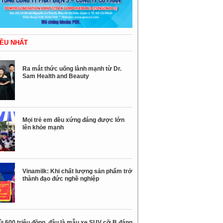
ỀU NHẤT
Ra mắt thức uống lành mạnh từ Dr.
Sam Health and Beauty
Mọi trẻ em đều xứng đáng được lớn
lên khỏe mạnh
Vinamilk: Khi chất lượng sản phẩm trở
thành đạo đức nghề nghiệp
ừ 600 triệu đồng, đâu là mẫu xe SUV cỡ B đáng