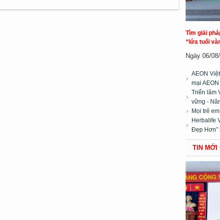
Tìm giải ph
“lứa tuổi và
Ngày 06/08/2
AEON Việt
mại AEON
Triển lãm 
vững - Nân
Mọi trẻ e
Herbalife 
Đẹp Hơn” 
TIN MỚI