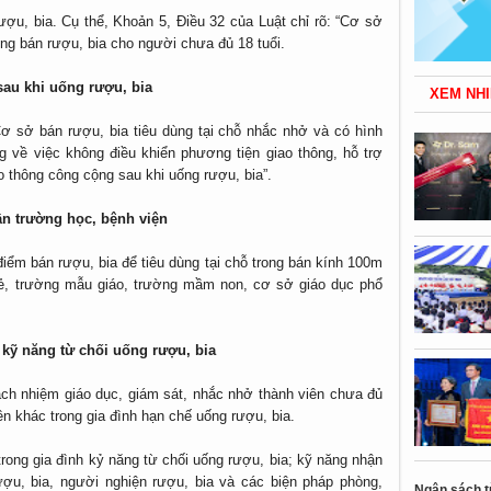
ượu, bia. Cụ thể, Khoản 5, Điều 32 của Luật chỉ rõ: “Cơ sở
ông bán rượu, bia cho người chưa đủ 18 tuổi.
sau khi uống rượu, bia
XEM NHI
Cơ sở bán rượu, bia tiêu dùng tại chỗ nhắc nhở và có hình
g về việc không điều khiển phương tiện giao thông, hỗ trợ
 thông công cộng sau khi uống rượu, bia”.
n trường học, bệnh viện
ểm bán rượu, bia để tiêu dùng tại chỗ trong bán kính 100m
trẻ, trường mẫu giáo, trường mầm non, cơ sở giáo dục phổ
kỹ năng từ chối uống rượu, bia
rách nhiệm giáo dục, giám sát, nhắc nhở thành viên chưa đủ
ên khác trong gia đình hạn chế uống rượu, bia.
rong gia đình kỷ năng từ chối uống rượu, bia; kỹ năng nhận
ượu, bia, người nghiện rượu, bia và các biện pháp phòng,
Ngân sách t