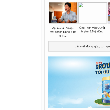
Ông Trịnh Văn Quyết
Việt Á nhập 3 triệu
bị phạt 1,5 tỷ đồng
test nhanh COVID-19
từ Tr...
Bài viết đóng góp, xin g