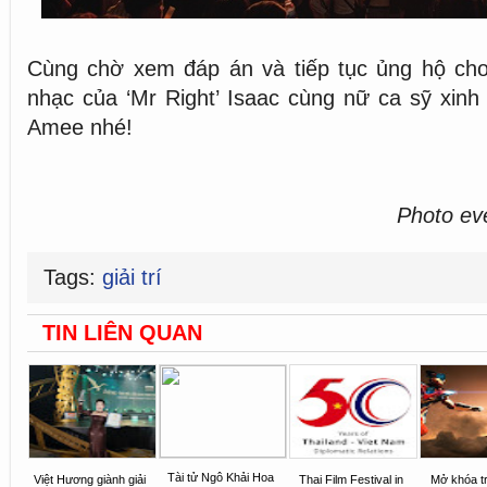
Cùng chờ xem đáp án và tiếp tục ủng hộ c
nhạc của ‘Mr Right’ Isaac cùng nữ ca sỹ xin
Amee nhé!
Photo ev
Tags:
giải trí
TIN LIÊN QUAN
Tài tử Ngô Khải Hoa
Việt Hương giành giải
Thai Film Festival in
Mở khóa t