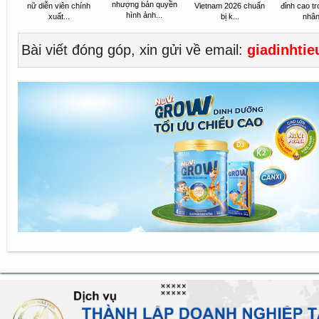
nhượng bản quyền
nữ diễn viên chính
Vietnam 2026 chuẩn
đỉnh cao tr
hình ảnh...
xuất...
bị k...
nhân 
Bài viết đóng góp, xin gửi về email:
giadinhti