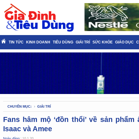
TIN TỨC
KINH DOANH
TIÊU DÙNG
GIẢI TRÍ
SỨC KHỎE
GIÁO DỤC
C
CHUYÊN MỤC:
GIẢI TRÍ
Fans hâm mộ ‘đồn thổi’ về sản phẩm
Isaac và Amee
Ngày đăng :
10.1.20