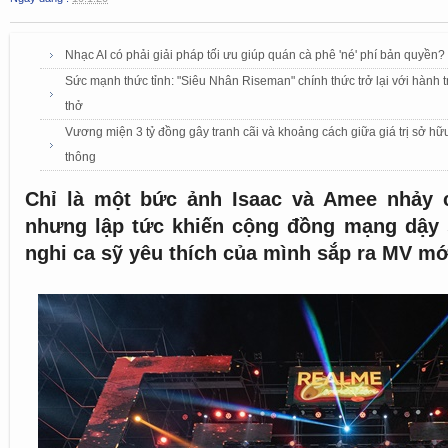
Nhạc AI có phải giải pháp tối ưu giúp quán cà phê 'né' phí bản quyền?
Sức mạnh thức tỉnh: "Siêu Nhân Riseman" chính thức trở lại với hành tr
thở
Vương miện 3 tỷ đồng gây tranh cãi và khoảng cách giữa giá trị sở hữu t
thông
Chỉ là một bức ảnh Isaac và Amee nhảy 
nhưng lập tức khiến cộng đồng mạng dậy 
nghi ca sỹ yêu thích của mình sắp ra MV mớ