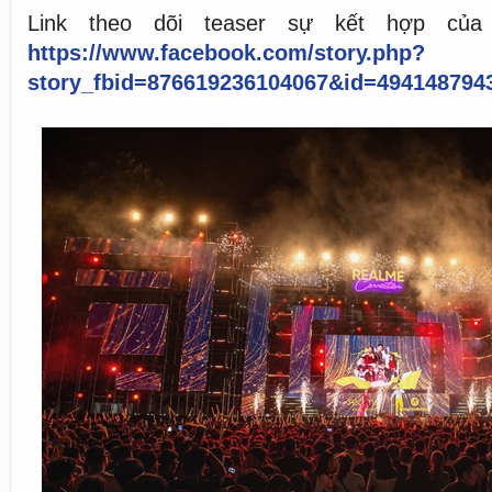
Link theo dõi teaser sự kết hợp của
https://www.facebook.com/story.php?
story_fbid=876619236104067&id=494148794