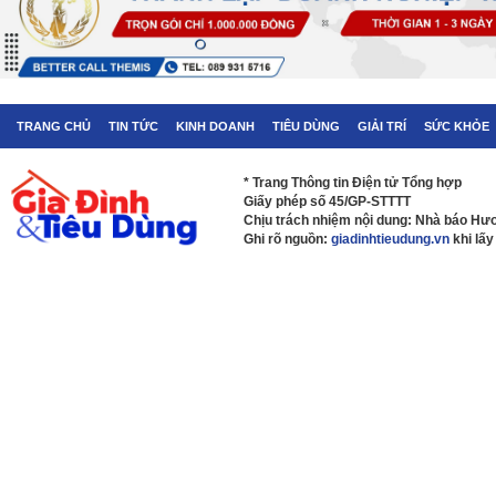
TRANG CHỦ
TIN TỨC
KINH DOANH
TIÊU DÙNG
GIẢI TRÍ
SỨC KHỎE
* Trang Thông tin Điện tử Tổng hợp
Giấy phép số 45/GP-STTTT
Chịu trách nhiệm nội dung: Nhà báo H
Ghi rõ nguồn:
giadinhtieudung.vn
khi lấy