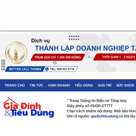
TRANG CHỦ
TIN TỨC
KINH DOANH
TIÊU DÙNG
GIẢI TRÍ
SỨC KHỎE
* Trang Thông tin Điện tử Tổng hợp
Giấy phép số 45/GP-STTTT
Chịu trách nhiệm nội dung: Nhà báo H
Ghi rõ nguồn:
giadinhtieudung.vn
khi lấy