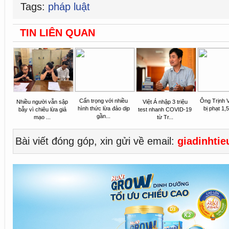
Tags:
pháp luật
TIN LIÊN QUAN
Cẩn trọng với nhiều
Ông Trịnh 
Nhiều người vẫn sập
Việt Á nhập 3 triệu
hình thức lừa đảo dịp
bị phạt 1,
bẫy vì chiêu lừa giả
test nhanh COVID-19
gần...
mạo ...
từ Tr...
Bài viết đóng góp, xin gửi về email:
giadinhti