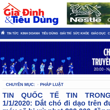
TIN TỨC
KINH DOANH
TIÊU DÙNG
GIẢI TRÍ
SỨC KHỎE
GIÁO DỤC
C
CHUYÊN MỤC:
PHÁP LUẬT
TIN QUỐC TẾ TIN TRON
1/1/2020: Dắt chó đi dạo trên