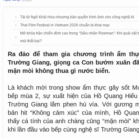
Tài tử Ngô Khải Hoa nhượng bản quyền hình ảnh cho công nghệ AI
Thai Film Festival in Vietnam 2026 chuẩn bị khai mạc
Mở khóa trận chiến đỉnh cao trong “Siêu nhân Riseman”: Khi quái vật
mùi thất bại?
Ra đảo để tham gia chương trình ẩm th
Trường Giang, giọng ca Con bướm xuân đã
mặn mòi không thua gì nước biển.
Là khách mời trong show ẩm thực gây sốt Mu
bếp mùa 2, sự xuất hiện của Hồ Quang Hiếu 
Trường Giang lắm phen hú vía. Với gương m
bản hit “Không cảm xúc” của mình, Hồ Quang
thấy cá tính của anh chàng cũng “mặn mòi” kh
khi lần đầu vào bếp cùng nghệ sĩ Trường Gian