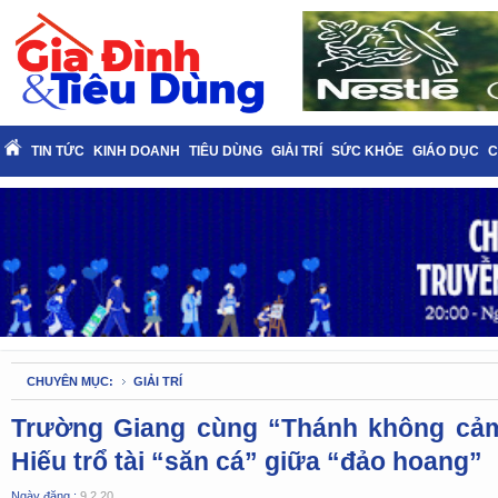
TIN TỨC
KINH DOANH
TIÊU DÙNG
GIẢI TRÍ
SỨC KHỎE
GIÁO DỤC
C
CHUYÊN MỤC:
GIẢI TRÍ
Trường Giang cùng “Thánh không cả
Hiếu trổ tài “săn cá” giữa “đảo hoang”
Ngày đăng :
9.2.20