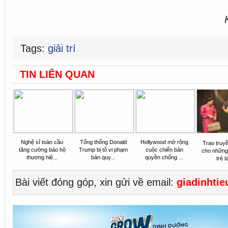
Tags:
giải trí
TIN LIÊN QUAN
Nghệ sĩ toàn cầu
Tổng thống Donald
Hollywood mở rộng
Trao truyề
tăng cường bảo hộ
Trump bị tố vi phạm
cuộc chiến bản
cho những
thương hiệ...
bản quy...
quyền chống ...
trẻ tá
Bài viết đóng góp, xin gửi về email:
giadinhti