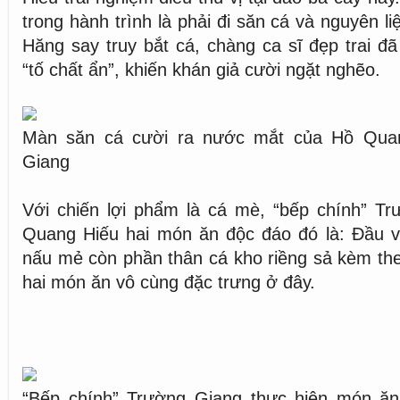
trong hành trình là phải đi săn cá và nguyên l
Hăng say truy bắt cá, chàng ca sĩ đẹp trai đã
“tố chất ẩn”, khiến khán giả cười ngặt nghẽo.
Màn săn cá cười ra nước mắt của Hồ Qua
Giang
Với chiến lợi phẩm là cá mè, “bếp chính” T
Quang Hiếu hai món ăn độc đáo đó là: Đầu 
nấu mẻ còn phần thân cá kho riềng sả kèm theo
hai món ăn vô cùng đặc trưng ở đây.
“Bếp chính” Trường Giang thực hiện món ă