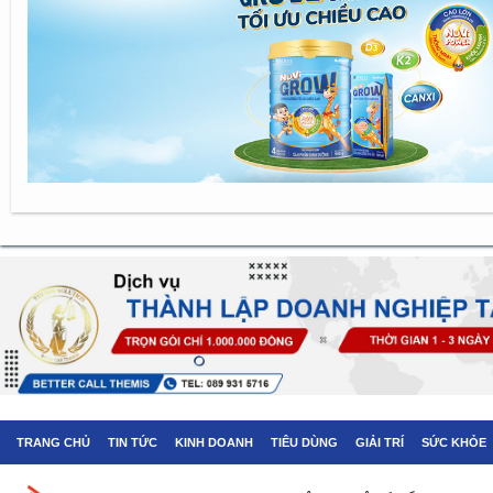
TRANG CHỦ
TIN TỨC
KINH DOANH
TIÊU DÙNG
GIẢI TRÍ
SỨC KHỎE