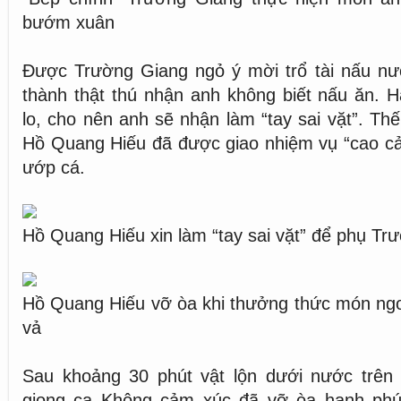
bướm xuân
Được Trường Giang ngỏ ý mời trổ tài nấu nướ
thành thật thú nhận anh không biết nấu ăn. 
lo, cho nên anh sẽ nhận làm “tay sai vặt”. Th
Hồ Quang Hiếu đã được giao nhiệm vụ “cao cả”
ướp cá.
Hồ Quang Hiếu xin làm “tay sai vặt” để phụ Tr
Hồ Quang Hiếu vỡ òa khi thưởng thức món ngo
vả
Sau khoảng 30 phút vật lộn dưới nước trên b
giọng ca Không cảm xúc đã vỡ òa hạnh phú