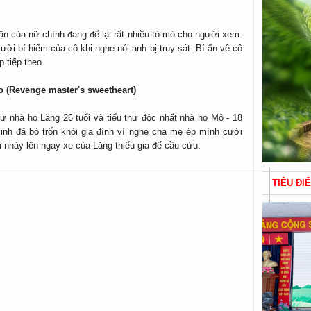
ận của nữ chính đang để lại rất nhiều tò mò cho người xem.
cười bí hiểm của cô khi nghe nói anh bị truy sát. Bí ẩn về cô
p tiếp theo.
 (Revenge master's sweetheart)
 nhà họ Lăng 26 tuổi và tiểu thư độc nhất nhà họ Mộ - 18
inh đã bỏ trốn khỏi gia đình vì nghe cha mẹ ép mình cưới
ại nhảy lên ngay xe của Lăng thiếu gia để cầu cứu.
TIÊU ĐI