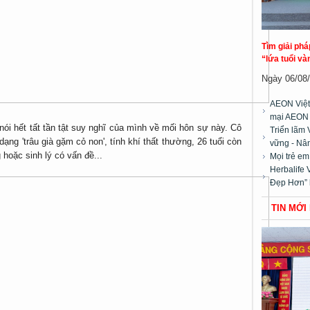
Tìm giải ph
“lứa tuổi và
Ngày 06/08/2
AEON Việt
mại AEON
 nói hết tất tần tật suy nghĩ của mình về mối hôn sự này. Cô
Triển lãm 
ạng 'trâu già gặm cỏ non', tính khí thất thường, 26 tuổi còn
vững - Nân
 hoặc sinh lý có vấn đề...
Mọi trẻ e
Herbalife 
Đẹp Hơn” 
TIN MỚI