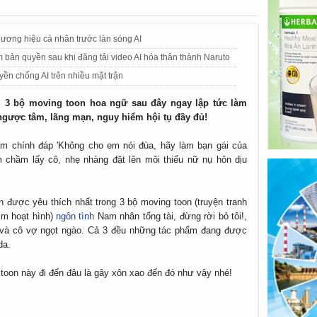
hương hiệu cá nhân trước làn sóng AI
 bản quyền sau khi đăng tải video AI hóa thân thành Naruto
ền chống AI trên nhiều mặt trận
 3 bộ moving toon hoa ngữ sau đây ngay lập tức làm
ngược tâm, lãng mạn, nguy hiểm hội tụ đầy đủ!
nam chính đáp 'Không cho em nói đùa, hãy làm bạn gái của
 chầm lấy cô, nhẹ nhàng đặt lên môi thiếu nữ nụ hôn dịu
 được yêu thích nhất trong 3 bộ moving toon (truyện tranh
im hoạt hình)
ngôn tình
Nam nhân tổng tài, đừng rời bỏ tôi!,
m và cô vợ ngọt ngào. Cả 3 đều những tác phẩm đang được
da.
toon này đi đến đâu là gây xôn xao đến đó như vậy nhé!