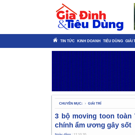
TIN TỨC
KINH DOANH
TIÊU DÙNG
GIẢI 
CHUYÊN MỤC:
GIẢI TRÍ
3 bộ moving toon toàn T
chính ẩm ương gây sốt
Ngày đăng :
12.10.20