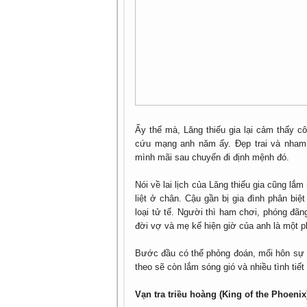
Ấy thế mà, Lăng thiếu gia lại cảm thấy cô 
cứu mạng anh năm ấy. Đẹp trai và nham h
mình mãi sau chuyến đi định mệnh đó.
Nói về lai lịch của Lăng thiếu gia cũng lắ
liệt ở chân. Cậu gần bị gia đình phân biệ
loại tử tế. Người thì ham chơi, phóng đãn
đời vợ và mẹ kế hiện giờ của anh là một ph
Bước đầu có thể phỏng đoán, mối hôn sự g
theo sẽ còn lắm sóng gió và nhiều tình tiế
Vạn tra triều hoàng (King of the Phoenix