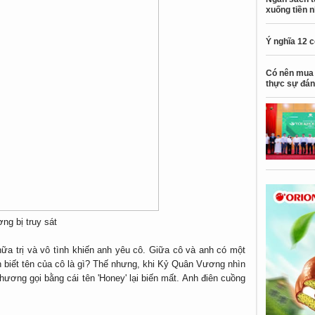
xuống tiền 
Ý nghĩa 12 
Có nên mua 
thực sự đán
ng bị truy sát
ữa trị và vô tình khiến anh yêu cô. Giữa cô và anh có một
h biết tên của cô là gì? Thế nhưng, khi Kỷ Quân Vương nhìn
thương gọi bằng cái tên 'Honey' lại biến mất. Anh điên cuồng