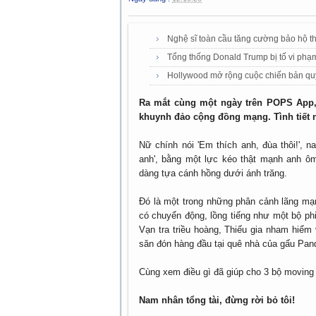
Nghệ sĩ toàn cầu tăng cường bảo hộ t
Tổng thống Donald Trump bị tố vi phạm
Hollywood mở rộng cuộc chiến bản quy
Ra mắt cùng một ngày trên POPS App,
khuynh đảo cộng đồng mạng. Tình tiết 
Nữ chính nói 'Em thích anh, đùa thôi!', 
anh', bằng một lực kéo thật mạnh anh ôm
dàng tựa cánh hồng dưới ánh trăng.
Đó là một trong những phân cảnh lãng mạn
có chuyển động, lồng tiếng như một bộ ph
Vạn tra triều hoàng, Thiếu gia nham hiể
săn đón hàng đầu tại quê nhà của gấu Pan
Cùng xem điều gì đã giúp cho 3 bộ moving 
Nam nhân tổng tài, đừng rời bỏ tôi!