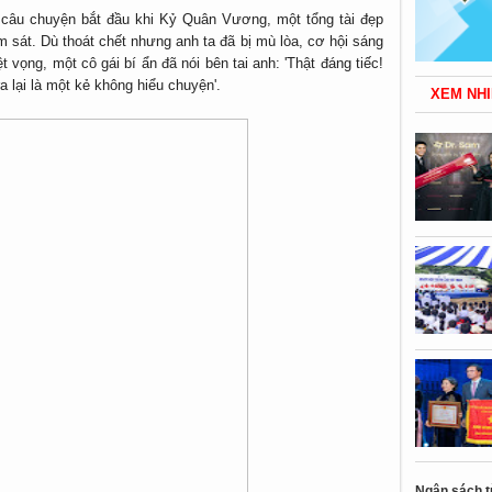
, câu chuyện bắt đầu khi Kỷ Quân Vương, một tổng tài đẹp
ám sát. Dù thoát chết nhưng anh ta đã bị mù lòa, cơ hội sáng
t vọng, một cô gái bí ẩn đã nói bên tai anh: 'Thật đáng tiếc!
 lại là một kẻ không hiểu chuyện'.
XEM NHI
Ngân sách t