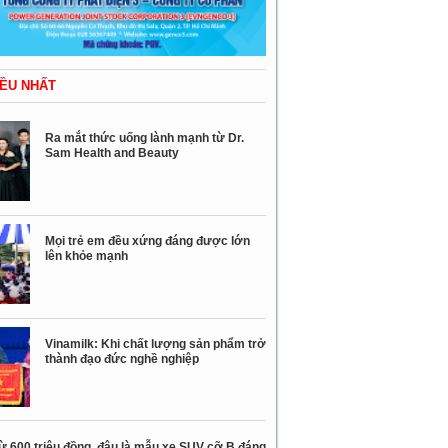
ỀU NHẤT
Ra mắt thức uống lành mạnh từ Dr.
Sam Health and Beauty
Mọi trẻ em đều xứng đáng được lớn
lên khỏe mạnh
Vinamilk: Khi chất lượng sản phẩm trở
thành đạo đức nghề nghiệp
ừ 600 triệu đồng, đâu là mẫu xe SUV cỡ B đáng