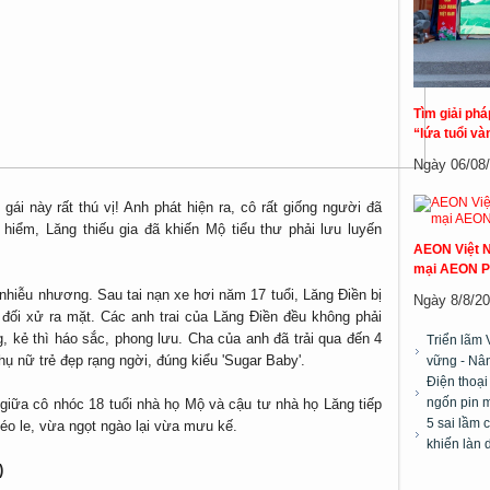
Tìm giải ph
“lứa tuổi và
Ngày 06/08/2
gái này rất thú vị! Anh phát hiện ra, cô rất giống người đã
iểm, Lăng thiếu gia đã khiến Mộ tiểu thư phải lưu luyến
AEON Việt N
mại AEON P
m nhiễu nhương. Sau tai nạn xe hơi năm 17 tuổi, Lăng Điền bị
Ngày 8/8/20
t đối xử ra mặt. Các anh trai của Lăng Điền đều không phải
g, kẻ thì háo sắc, phong lưu. Cha của anh đã trải qua đến 4
Triển lãm 
ụ nữ trẻ đẹp rạng ngời, đúng kiểu 'Sugar Baby'.
vững - Nân
Điện thoại
ngốn pin m
iữa cô nhóc 18 tuổi nhà họ Mộ và cậu tư nhà họ Lăng tiếp
5 sai lầm 
t éo le, vừa ngọt ngào lại vừa mưu kế.
khiến làn 
)