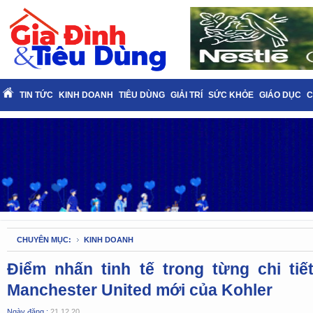
TIN TỨC
KINH DOANH
TIÊU DÙNG
GIẢI TRÍ
SỨC KHỎE
GIÁO DỤC
C
CHUYÊN MỤC:
KINH DOANH
Điểm nhấn tinh tế trong từng chi tiế
Manchester United mới của Kohler
Ngày đăng :
21.12.20