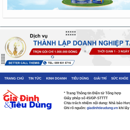
TRANG CHỦ
TIN TỨC
KINH DOANH
TIÊU DÙNG
GIẢI TRÍ
SỨC KHỎE
* Trang Thông tin Điện tử Tổng hợp
Giấy phép số 45/GP-STTTT
Chịu trách nhiệm nội dung: Nhà báo H
Ghi rõ nguồn:
giadinhtieudung.vn
khi lấy