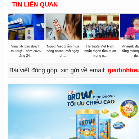
TIN LIÊN QUAN
Vinamilk báo doanh
Người Việt ghiền mua
Herbalife Việt Nam
Vinamilk đặ
thu quý 1 năm 2026
hàng online, mỗi ngày
nhấn mạnh tầm quan
tăng trưởng
tăng 24...
ch...
trọng c...
du.
Bài viết đóng góp, xin gửi về email:
giadinhti