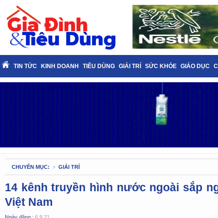
TIN TỨC
KINH DOANH
TIÊU DÙNG
GIẢI TRÍ
SỨC KHỎE
GIÁO DỤC
C
CHUYÊN MỤC:
GIẢI TRÍ
14 kênh truyền hình nước ngoài sắp n
Việt Nam
Ngày đăng :
6.9.21