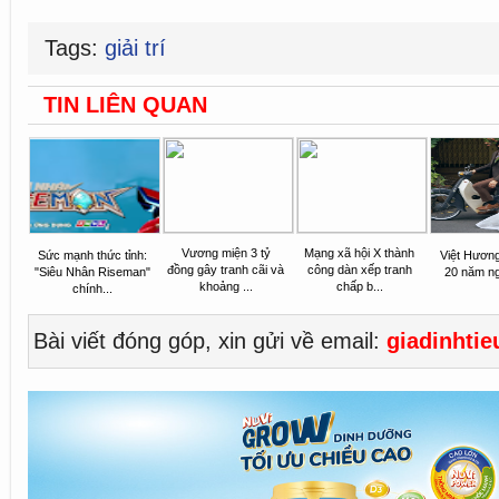
Tags:
giải trí
TIN LIÊN QUAN
Vương miện 3 tỷ
Mạng xã hội X thành
Sức mạnh thức tỉnh:
Việt Hươn
đồng gây tranh cãi và
công dàn xếp tranh
"Siêu Nhân Riseman"
20 năm n
khoảng ...
chấp b...
chính...
Bài viết đóng góp, xin gửi về email:
giadinhti