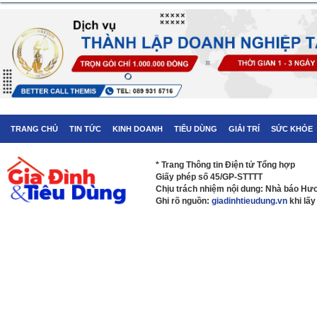
TRANG CHỦ
TIN TỨC
KINH DOANH
TIÊU DÙNG
GIẢI TRÍ
SỨC KHỎE
* Trang Thông tin Điện tử Tổng hợp
Giấy phép số 45/GP-STTTT
Chịu trách nhiệm nội dung: Nhà báo H
Ghi rõ nguồn:
giadinhtieudung.vn
khi lấy