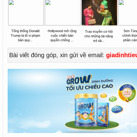
Tổng thống Donald
Hollywood mở rộng
Sơn Tùn
Trao truyền cơ hội
Trump bị tố vi phạm
cuộc chiến bản
chính thứ
cho những tài năng
bản quy...
quyền chống ...
phân cảnh
trẻ tái...
Bài viết đóng góp, xin gửi về email:
giadinhti