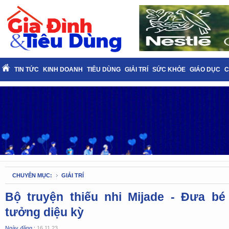
TIN TỨC
KINH DOANH
TIÊU DÙNG
GIẢI TRÍ
SỨC KHỎE
GIÁO DỤC
C
CHUYÊN MỤC:
GIẢI TRÍ
Bộ truyện thiếu nhi Mijade - Đưa bé 
tưởng diệu kỳ
Ngày đăng :
16.11.23