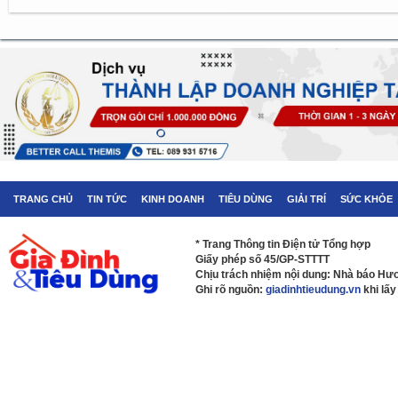
TRANG CHỦ
TIN TỨC
KINH DOANH
TIÊU DÙNG
GIẢI TRÍ
SỨC KHỎE
* Trang Thông tin Điện tử Tổng hợp
Giấy phép số 45/GP-STTTT
Chịu trách nhiệm nội dung: Nhà báo H
Ghi rõ nguồn:
giadinhtieudung.vn
khi lấy