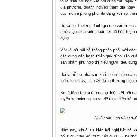
thực hiện hội nghị kết nối cung cầu ngày
địa phương, doanh nghiệp tham gia ngày
quy mô và phong phú, đa dạng với sự tham 
Bộ Công Thương đánh giá cao vai trò của T
nước tạo điều kiện thuận lợi để tiêu thụ 
động.
Một là kết nối hệ thống phân phối với các 
các cung cấp hoàn thiện quy trình sản xu
sản phẩm phù hợp thị hiếu người tiêu dùng
Hai là hỗ trợ nhà sản xuất hoàn thiện sản 
toán, logistics,…), xây dựng thương hiệu, d
Ba là tăng tần suất các sự kiện kết nối cu
tuyến ketnoicungcau.vn để thực hiện kết nối
Nhiều đặc sản vùng miền
Năm nay, chuỗi sự kiện hội nghị kết nối c
nối B2B, trao đổi trực tiếp giữa 12 hệ t