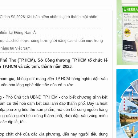
 Chính Số 2026: Khi bảo hiểm nhân thọ trở thành một phần
g điểm tại Đông Nam Á
hợp tác chiến lược: cùng hướng tới nâng cao chuẩn mực trong
 hàng tại Việt Nam
T Phú Thọ (TP.HCM), Sở Công thương TP.HCM tổ chức lễ
a TP.HCM và các tỉnh, thành năm 2023.
tham gia, không chỉ mang đến TP.HCM hàng nghìn đặc sản
n văn hóa làng nghề đặc sắc của cả nước.
ng - Phó Chủ tịch UBND TP.HCM - cho biết chương trình kết
hằm cụ thể hóa cam kết của lãnh đạo thành phố. Đây là hoạt
ác địa phương tiêu thụ sản phẩm, mà còn bổ sung nguồn hàng
ạng của người tiêu dùng thành phố, đưa đặc sản vùng miền
ác dịp lễ, tết.
ợp chặt chẽ của các địa phương, đến nay người tiêu dùng