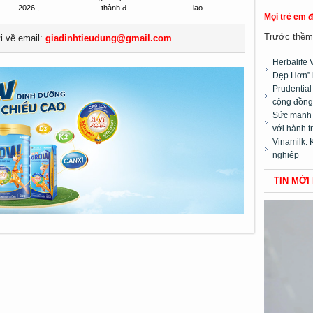
2026 , ...
thành đ...
lao...
Mọi trẻ em 
Trước thềm 
ửi về email:
giadinhtieudung@gmail.com
Herbalife 
Đẹp Hơn” 
Prudentia
cộng đồng”
Sức mạnh t
với hành t
Vinamilk: 
nghiệp
TIN MỚI