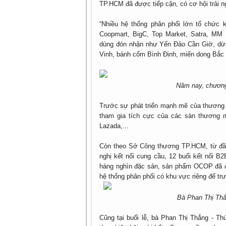
TP.HCM đã được tiếp cận, có cơ hội trải 
“Nhiều hệ thống phân phối lớn tổ chức
Coopmart, BigC, Top Market, Satra, M
dùng đón nhận như Yến Đảo Cần Giờ, dừa
Vinh, bánh cốm Bình Định, miến dong Bắc
Năm nay, chương 
Trước sự phát triển mạnh mẽ của thương 
tham gia tích cực của các sàn thương mạ
Lazada,...
Còn theo Sở Công thương TP.HCM, từ đầu
nghị kết nối cung cầu, 12 buổi kết nối B
hàng nghìn đặc sản, sản phẩm OCOP đã đư
hệ thống phân phối có khu vực riêng để t
Bà Phan Thị Thắ
Cũng tại buổi lễ, bà Phan Thị Thắng - Th