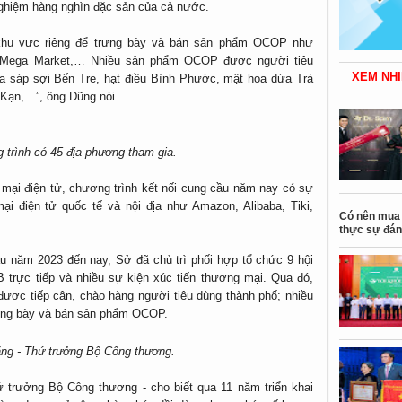
nghiệm hàng nghìn đặc sản của cả nước.
 khu vực riêng để trưng bày và bán sản phẩm OCOP như
M Mega Market,… Nhiều sản phẩm OCOP được người tiêu
XEM NHI
 sáp sợi Bến Tre, hạt điều Bình Phước, mật hoa dừa Trà
 Kạn,…”, ông Dũng nói.
trình có 45 địa phương tham gia.
mại điện tử, chương trình kết nối cung cầu năm nay có sự
i điện tử quốc tế và nội địa như Amazon, Alibaba, Tiki,
Có nên mua 
thực sự đán
 năm 2023 đến nay, Sở đã chủ trì phối hợp tổ chức 9 hội
2B trực tiếp và nhiều sự kiện xúc tiến thương mại. Qua đó,
ợc tiếp cận, chào hàng người tiêu dùng thành phố; nhiều
rưng bày và bán sản phẩm OCOP.
ng - Thứ trưởng Bộ Công thương.
ứ trưởng Bộ Công thương - cho biết qua 11 năm triển khai