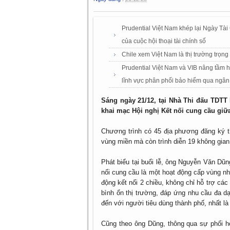
Prudential Việt Nam khép lại Ngày Tài
của cuộc hội thoại tài chính số
Chile xem Việt Nam là thị trường trọn
Prudential Việt Nam và VIB nâng tầm 
lĩnh vực phân phối bảo hiểm qua ngân
Sáng ngày 21/12, tại Nhà Thi đấu TDT
khai mạc Hội nghị Kết nối cung cầu giữ
Chương trình có 45 địa phương đăng ký 
vùng miền mà còn trình diễn 19 không gia
Phát biểu tại buổi lễ, ông Nguyễn Văn Dũ
nối cung cầu là một hoạt động cấp vùng n
động kết nối 2 chiều, không chỉ hỗ trợ c
bình ổn thị trường, đáp ứng nhu cầu đa d
đến với người tiêu dùng thành phố, nhất là c
Cũng theo ông Dũng, thông qua sự phối h