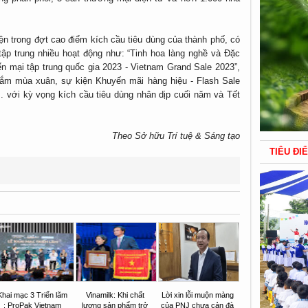
ện trong đợt cao điểm kích cầu tiêu dùng của thành phố, có
 tập trung nhiều hoạt động như: “Tinh hoa làng nghề và Đặc
n mại tập trung quốc gia 2023 - Vietnam Grand Sale 2023”,
ắm mùa xuân, sự kiện Khuyến mãi hàng hiệu - Flash Sale
... với kỳ vọng kích cầu tiêu dùng nhân dịp cuối năm và Tết
Theo Sở hữu Trí tuệ & Sáng tạo
TIÊU ĐI
Khai mạc 3 Triển lãm
Vinamilk: Khi chất
Lời xin lỗi muộn màng
: ProPak Vietnam
lượng sản phẩm trở
của PNJ chưa cản đà