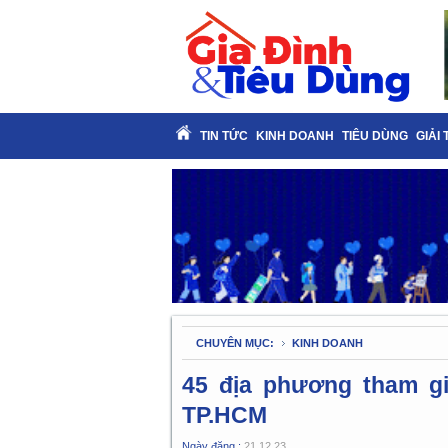
TIN TỨC
KINH DOANH
TIÊU DÙNG
GIẢI 
CHUYÊN MỤC:
KINH DOANH
45 địa phương tham gi
TP.HCM
Ngày đăng :
21.12.23