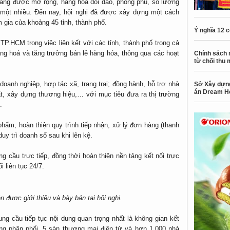
 càng được mở rộng, hàng hóa dồi dào, phong phú, số lượng
 một nhiều. Đến nay, hội nghị đã được xây dựng một cách
gia của khoảng 45 tỉnh, thành phố.
Ý nghĩa 12 
P.HCM trong việc liên kết với các tỉnh, thành phố trong cả
hàng hoá và tăng trưởng bán lẻ hàng hóa, thông qua các hoạt
Chính sách 
từ chối thu 
doanh nghiệp, hợp tác xã, trang trại; đồng hành, hỗ trợ nhà
Sở Xây dựng
án Dream H
ất, xây dựng thương hiệu,… với mục tiêu đưa ra thị trường
.
phẩm, hoàn thiện quy trình tiếp nhận, xử lý đơn hàng (thanh
uy trì doanh số sau khi lên kệ.
ng cầu trực tiếp, đồng thời hoàn thiện nền tảng kết nối trực
 liên tục 24/7.
 được giới thiệu và bày bán tại hội nghị.
ung cầu tiếp tục nội dung quan trọng nhất là không gian kết
hống phân phối, 5 sàn thương mại điện tử và hơn 1.000 nhà