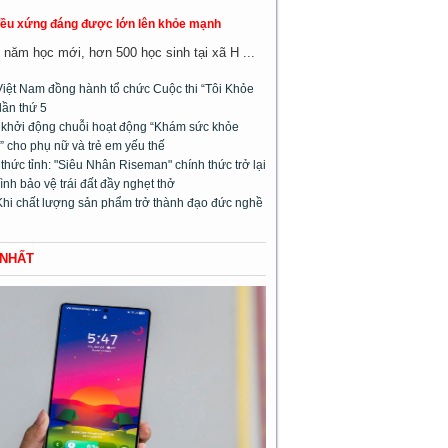
đều xứng đáng được lớn lên khỏe mạnh
năm học mới, hơn 500 học sinh tại xã H ...
Việt Nam đồng hành tổ chức Cuộc thi “Tôi Khỏe
lần thứ 5
l khởi động chuỗi hoạt động “Khám sức khỏe
 cho phụ nữ và trẻ em yếu thế
hức tỉnh: "Siêu Nhân Riseman" chính thức trở lại
rình bảo vệ trái đất đầy nghẹt thở
Khi chất lượng sản phẩm trở thành đạo đức nghề
 NHẤT