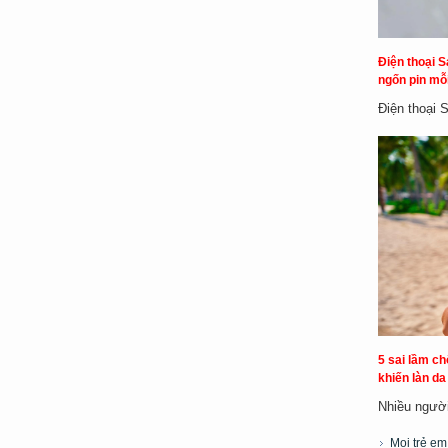
Điện thoại S
ngốn pin mỗi
Điện thoại 
5 sai lầm c
khiến làn d
Nhiều người 
Mọi trẻ e