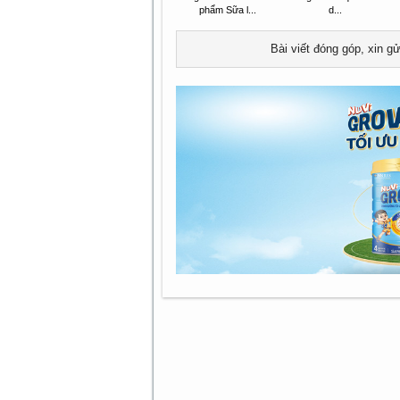
phẩm Sữa l...
d...
Bài viết đóng góp, xin g