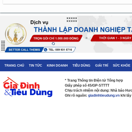
TRANG CHỦ
TIN TỨC
KINH DOANH
TIÊU DÙNG
GIẢI TRÍ
SỨC KHỎE
* Trang Thông tin Điện tử Tổng hợp
Giấy phép số 45/GP-STTTT
Chịu trách nhiệm nội dung: Nhà báo H
Ghi rõ nguồn:
giadinhtieudung.vn
khi lấy