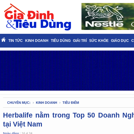
TIN TỨC
KINH DOANH
TIÊU DÙNG
GIẢI TRÍ
SỨC KHỎE
GIÁO DỤC
C
CHUYÊN MỤC:
KINH DOANH
TIÊU ĐIỂM
Herbalife nằm trong Top 50 Doanh Ngh
tại Việt Nam
Ngày đăng :
16.4.24