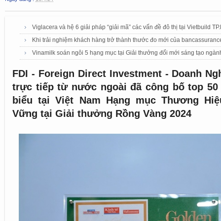
Viglacera và hệ 6 giải pháp “giải mã” các vấn đề đô thị tại Vietbuild 
Khi trải nghiệm khách hàng trở thành thước đo mới của bancassuranc
Vinamilk soán ngôi 5 hạng mục tại Giải thưởng đổi mới sáng tạo ngà
FDI - Foreign Direct Investment - Doanh Ng
trực tiếp từ nước ngoài đã công bố top 50
biểu tại Việt Nam Hạng mục Thương Hiệu
Vững tại Giải thưởng Rồng Vàng 2024