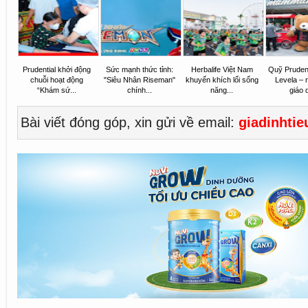
Prudential khởi động
Sức mạnh thức tỉnh:
Herbalife Việt Nam
Quỹ Pruden
chuỗi hoạt động
"Siêu Nhân Riseman"
khuyến khích lối sống
Levela – 
“Khám sứ...
chính...
năng...
giáo d
Bài viết đóng góp, xin gửi về email:
giadinhti