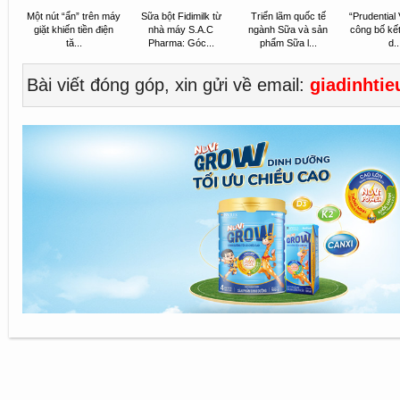
Một nút “ẩn” trên máy
Sữa bột Fidimilk từ
Triển lãm quốc tế
“Prudential
giặt khiến tiền điện
nhà máy S.A.C
ngành Sữa và sản
công bố kế
tă...
Pharma: Góc...
phẩm Sữa l...
d..
Bài viết đóng góp, xin gửi về email:
giadinhti