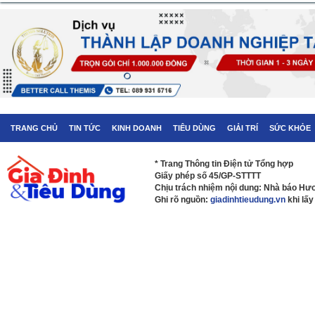
TRANG CHỦ
TIN TỨC
KINH DOANH
TIÊU DÙNG
GIẢI TRÍ
SỨC KHỎE
* Trang Thông tin Điện tử Tổng hợp
Giấy phép số 45/GP-STTTT
Chịu trách nhiệm nội dung: Nhà báo H
Ghi rõ nguồn:
giadinhtieudung.vn
khi lấy