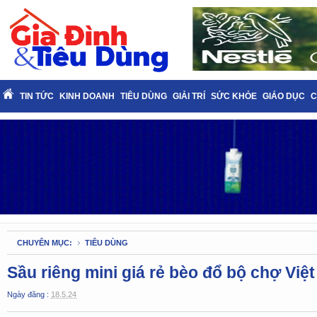
TIN TỨC
KINH DOANH
TIÊU DÙNG
GIẢI TRÍ
SỨC KHỎE
GIÁO DỤC
C
CHUYÊN MỤC:
TIÊU DÙNG
Sầu riêng mini giá rẻ bèo đổ bộ chợ Việt
Ngày đăng :
18.5.24