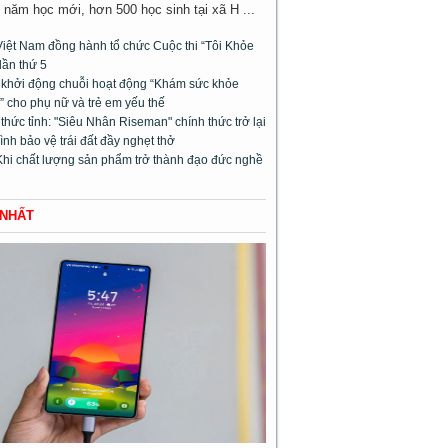
năm học mới, hơn 500 học sinh tại xã H ...
Việt Nam đồng hành tổ chức Cuộc thi “Tôi Khỏe
lần thứ 5
l khởi động chuỗi hoạt động “Khám sức khỏe
 cho phụ nữ và trẻ em yếu thế
hức tỉnh: "Siêu Nhân Riseman" chính thức trở lại
rình bảo vệ trái đất đầy nghẹt thở
Khi chất lượng sản phẩm trở thành đạo đức nghề
 NHẤT