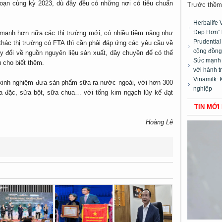
đoạn cùng kỳ 2023, dù đây đều có những nơi có tiêu chuẩn
Trước thềm 
Herbalife 
Đẹp Hơn” 
y mạnh hơn nữa các thị trường mới, có nhiều tiềm năng như
Prudentia
ác thị trường có FTA thì cần phải đáp ứng các yêu cầu về
cộng đồng”
y đổi về nguồn nguyên liệu sản xuất, dây chuyền để có thể
Sức mạnh t
 cho biết thêm.
với hành t
Vinamilk: 
 kinh nghiệm đưa sản phẩm sữa ra nước ngoài, với hơn 300
nghiệp
 đặc, sữa bột, sữa chua… với tổng kim ngạch lũy kế đạt
TIN MỚI
Hoàng Lê