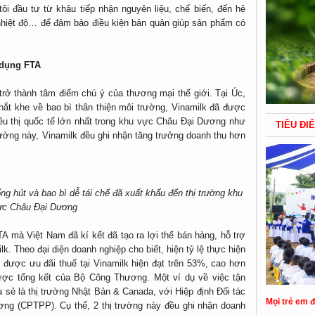
i đầu tư từ khâu tiếp nhận nguyên liệu, chế biến, đến hệ
nhiệt độ… để đảm bảo điều kiện bản quản giúp sản phẩm có
n dụng FTA
rở thành tâm điểm chú ý của thương mại thế giới. Tại Úc,
ắt khe về bao bì thân thiện môi trường, Vinamilk đã được
êu thị quốc tế lớn nhất trong khu vực Châu Đại Dương như
TIÊU ĐI
trường này, Vinamilk đều ghi nhận tăng trưởng doanh thu hơn
 hút và bao bì dễ tái chế đã xuất khẩu đến thị trường khu
ực Châu Đại Dương
TA mà Việt Nam đã kí kết đã tạo ra lợi thế bán hàng, hỗ trợ
k. Theo đại diện doanh nghiệp cho biết, hiện tỷ lệ thực hiện
được ưu đãi thuế tại Vinamilk hiện đạt trên 53%, cao hơn
được tổng kết của Bộ Công Thương. Một ví dụ về việc tận
 sẻ là thị trường Nhật Bản & Canada, với Hiệp định Đối tác
Mọi trẻ em 
ơng (CPTPP). Cụ thể, 2 thị trường này đều ghi nhận doanh