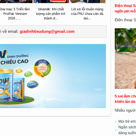
Điện thoại S
Khai mạc 3 Triển lãm
Vinamilk: Khi chất
Lời xin lỗi muộn màng
ngốn pin mỗi
: ProPak Vietnam
lượng sản phẩm trở
của PNJ chưa cản đà
2026 , ...
thành đ...
lao...
Điện thoại 
ửi về email:
giadinhtieudung@gmail.com
5 sai lầm c
khiến làn d
Nhiều người 
Mọi trẻ e
Ngân sách 
đáng xuốn