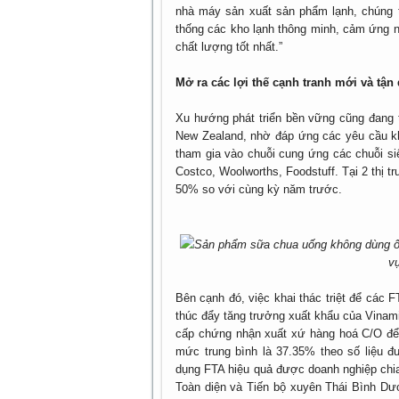
nhà máy sản xuất sản phẩm lạnh, chúng tô
thống các kho lạnh thông minh, cảm ứng 
chất lượng tốt nhất.”
Mở ra các lợi thế cạnh tranh mới và tậ
Xu hướng phát triển bền vững cũng đang t
New Zealand, nhờ đáp ứng các yêu cầu kh
tham gia vào chuỗi cung ứng các chuỗi si
Costco, Woolworths, Foodstuff. Tại 2 thị 
50% so với cùng kỳ năm trước.
Sản phẩm sữa chua uống không dùng ống
v
Bên cạnh đó, việc khai thác triệt để các F
thúc đẩy tăng trưởng xuất khẩu của Vinamil
cấp chứng nhận xuất xứ hàng hoá C/O để 
mức trung bình là 37.35% theo số liệu 
dụng FTA hiệu quả được doanh nghiệp chia
Toàn diện và Tiến bộ xuyên Thái Bình Dư