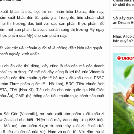
Chính sách 
từ chối thu 
xuất khẩu là sữa bột trẻ em nhãn hiệu Dielac, đến nay,
phẩm xuất khẩu đến 61 quốc gia. Trong đó, tiêu chuẩn chất
Sở Xây dựng
án Dream H
 mọi thị trường, đặc biệt với các sản phẩm thực phẩm, đồ
hêm một sản phẩm là sữa chua ăn sang thị trường Mỹ ngay
 thực phẩm của Mỹ) cho sản phẩm này.
Nhạc AI có p
bản quyền?
t, đạt các tiêu chuẩn quốc tế là những điều kiện tiên quyết
oanh nghiệp xuất khẩu
iêu chuẩn đặc thù riêng, đây cũng là rào cản mà các doanh
a” thị trường. Có thể nói đây cũng là lợi thế của Vinamilk
nhiều các tiêu chuẩn quốc tế hỗ trợ xuất khẩu như: FSSC
toàn Thực phẩm quốc tế - Hà Lan), BRC (Tiêu chuẩn Anh
ETA, FDA (Hoa Kì), Tiêu chuẩn cho các quốc gia Hồi Giáo
âu Âu), GMP (hệ thống các tiêu chuẩn thực hành sản xuất
Sài Gòn (Vinamilk), nơi sản xuất sản phẩm xuất khẩu đi
ew Zealand cho biết: “Hiện nhà máy đang đáp ứng 683 triệu
. Mỗi một sản phẩm được rời nhà máy xuất đi sẽ cần trải
 9 tiêu chuẩn cả của Việt Nam và quốc tế. Với đặc thù là