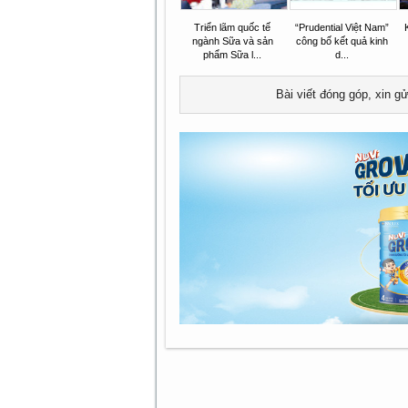
Triển lãm quốc tế
“Prudential Việt Nam”
ngành Sữa và sản
công bố kết quả kinh
phẩm Sữa l...
d...
Bài viết đóng góp, xin g