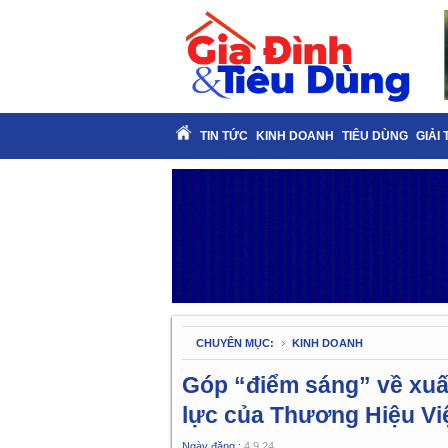
TIN TỨC
KINH DOANH
TIÊU DÙNG
GIẢI 
CHUYÊN MỤC:
KINH DOANH
Góp “điểm sáng” về xuất
lực của Thương Hiệu Vi
Ngày đăng :
4.9.24