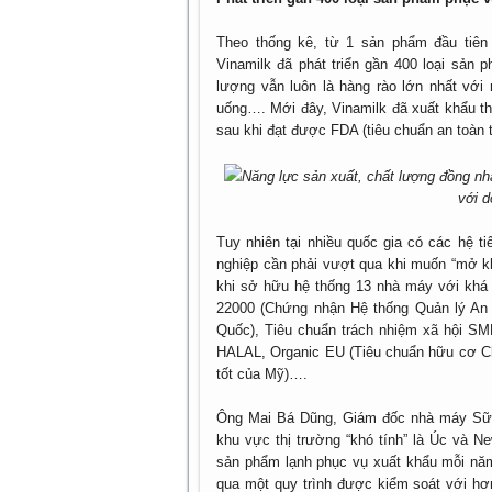
Theo thống kê, từ 1 sản phẩm đầu tiên 
Vinamilk đã phát triển gần 400 loại sản 
lượng vẫn luôn là hàng rào lớn nhất với
uống…. Mới đây, Vinamilk đã xuất khẩu t
sau khi đạt được FDA (tiêu chuẩn an toàn
Năng lực sản xuất, chất lượng đồng nhấ
với d
Tuy nhiên tại nhiều quốc gia có các hệ t
nghiệp cần phải vượt qua khi muốn “mở khó
khi sở hữu hệ thống 13 nhà máy với khá 
22000 (Chứng nhận Hệ thống Quản lý An 
Quốc), Tiêu chuẩn trách nhiệm xã hội SM
HALAL, Organic EU (Tiêu chuẩn hữu cơ Ch
tốt của Mỹ)….
Ông Mai Bá Dũng, Giám đốc nhà máy Sữa 
khu vực thị trường “khó tính” là Úc và N
sản phẩm lạnh phục vụ xuất khẩu mỗi năm
qua một quy trình được kiểm soát với hơn