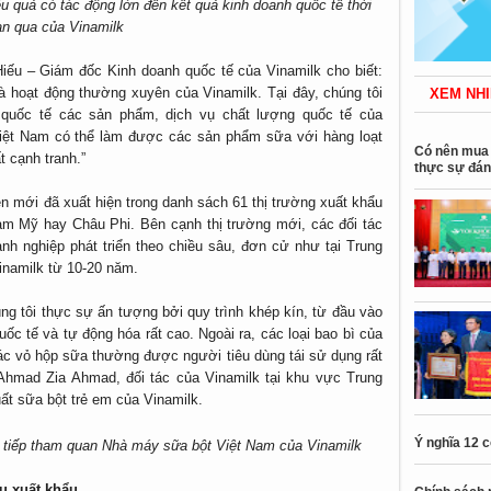
u quả có tác động lớn đến kết quả kinh doanh quốc tế thời
an qua của Vinamilk
iếu – Giám đốc Kinh doanh quốc tế của Vinamilk cho biết:
là hoạt động thường xuyên của Vinamilk. Tại đây, chúng tôi
XEM NHI
ác quốc tế các sản phẩm, dịch vụ chất lượng quốc tế của
 Việt Nam có thể làm được các sản phẩm sữa với hàng loạt
Có nên mua 
t cạnh tranh.”
thực sự đán
ên mới đã xuất hiện trong danh sách 61 thị trường xuất khẩu
m Mỹ hay Châu Phi. Bên cạnh thị trường mới, các đối tác
h nghiệp phát triển theo chiều sâu, đơn cử như tại Trung
Vinamilk từ 10-20 năm.
ng tôi thực sự ấn tượng bởi quy trình khép kín, từ đầu vào
ốc tế và tự động hóa rất cao. Ngoài ra, các loại bao bì của
các vỏ hộp sữa thường được người tiêu dùng tái sử dụng rất
m Ahmad Zia Ahmad, đối tác của Vinamilk tại khu vực Trung
ất sữa bột trẻ em của Vinamilk.
Ý nghĩa 12 
c tiếp tham quan Nhà máy sữa bột Việt Nam của Vinamilk
vụ xuất khẩu