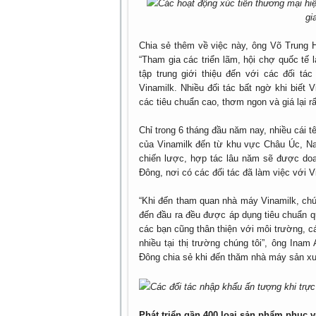
Các hoạt động xúc tiến thương mại hiệ
gi
Chia sẻ thêm về việc này, ông Võ Trung H
“Tham gia các triển lãm, hội chợ quốc tế 
tập trung giới thiệu đến với các đối t
Vinamilk. Nhiều đối tác bất ngờ khi biết
các tiêu chuẩn cao, thơm ngon và giá lại rấ
Chỉ trong 6 tháng đầu năm nay, nhiều cái t
của Vinamilk đến từ khu vực Châu Úc, Na
chiến lược, hợp tác lâu năm sẽ được doan
Đông, nơi có các đối tác đã làm việc với 
“Khi đến tham quan nhà máy Vinamilk, chú
đến đầu ra đều được áp dụng tiêu chuẩn qu
các bạn cũng thân thiện với môi trường, 
nhiều tại thị trường chúng tôi”, ông Ina
Đông chia sẻ khi đến thăm nhà máy sản xu
Các đối tác nhập khẩu ấn tượng khi trự
Phát triển gần 400 loại sản phẩm phục 