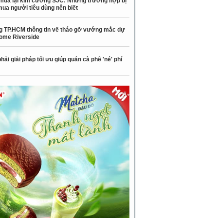
mua lại kim cương SJC: Những trường hợp bị
mua người tiêu dùng nên biết
 TP.HCM thông tin về tháo gỡ vướng mắc dự
ome Riverside
hải giải pháp tối ưu giúp quán cà phê 'né' phí