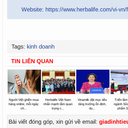
Website:
https://www.herbalife.com/vi-vn/
Tags:
kinh doanh
TIN LIÊN QUAN
Người Việt ghiền mua
Herbalife Việt Nam
Vinamilk đặt mục tiêu
Triển lãm
hàng online, mỗi ngày
nhấn mạnh tầm quan
tăng trưởng ổn định,
ngành Sữ
ch...
trọng c...
du...
phẩm Sữ
Bài viết đóng góp, xin gửi về email:
giadinhti