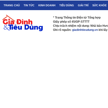
TRANG CHỦ
TIN TỨC
KINH DOANH
TIÊU DÙNG
GIẢI TRÍ
SỨC KHỎE
* Trang Thông tin Điện tử Tổng hợp
Giấy phép số 45/GP-STTTT
Chịu trách nhiệm nội dung: Nhà báo H
Ghi rõ nguồn:
giadinhtieudung.vn
khi lấy