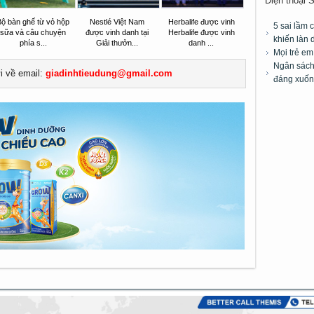
Điện thoại 
Bộ bàn ghế từ vỏ hộp
Nestlé Việt Nam
Herbalife được vinh
5 sai lầm 
sữa và câu chuyện
được vinh danh tại
Herbalife được vinh
khiến làn 
phía s...
Giải thưởn...
danh ...
Mọi trẻ e
Ngân sách 
ửi về email:
giadinhtieudung@gmail.com
đáng xuốn