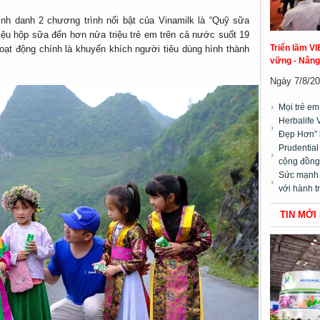
nh danh 2 chương trình nổi bật của Vinamilk là “Quỹ sữa
iệu hộp sữa đến hơn nửa triệu trẻ em trên cả nước suốt 19
Triển lãm VI
hoạt động chính là khuyến khích người tiêu dùng hình thành
vững - Nâng
Ngày 7/8/20
Mọi trẻ e
Herbalife 
Đẹp Hơn” 
Prudentia
cộng đồng”
Sức mạnh t
với hành t
TIN MỚI