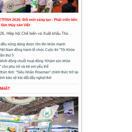
ETFISH 2026: Đổi mới sáng tạo - Phát triển bền
 tầm thủy sản Việt
26, Hiệp hội Chế biến và Xuất khẩu Thủ ...
m đều xứng đáng được lớn lên khỏe mạnh
Việt Nam đồng hành tổ chức Cuộc thi “Tôi Khỏe
lần thứ 5
l khởi động chuỗi hoạt động “Khám sức khỏe
 cho phụ nữ và trẻ em yếu thế
hức tỉnh: "Siêu Nhân Riseman" chính thức trở lại
rình bảo vệ trái đất đầy nghẹt thở
 NHẤT