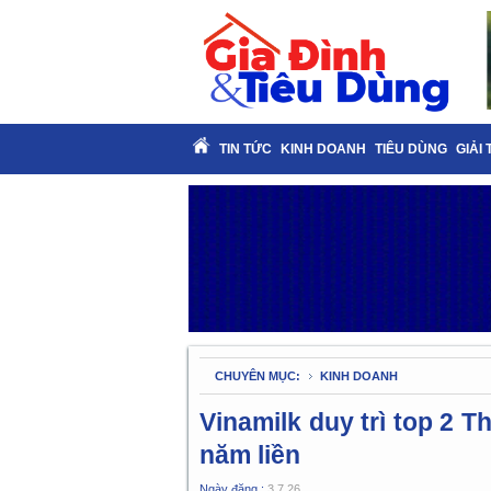
TIN TỨC
KINH DOANH
TIÊU DÙNG
GIẢI 
CHUYÊN MỤC:
KINH DOANH
Vinamilk duy trì top 2 T
năm liền
Ngày đăng :
3.7.26