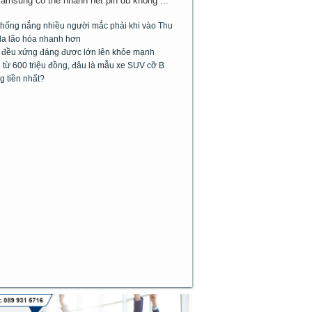
Samsung có thể nhanh hết pin dù không ...
chống nắng nhiều người mắc phải khi vào Thu
da lão hóa nhanh hơn
m đều xứng đáng được lớn lên khỏe mạnh
từ 600 triệu đồng, đâu là mẫu xe SUV cỡ B
g tiền nhất?