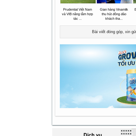
Prudential Việt Nam
Gian hàng Vinamilk
và VIB nâng tầm hợp
thu hút đông đảo
tác ...
khách tha...
Bài viết đóng góp, xin g