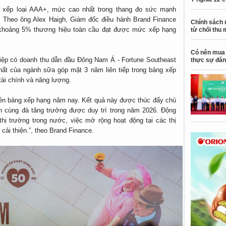
rì xếp loại AAA+, mức cao nhất trong thang đo sức mạnh
). Theo ông Alex Haigh, Giám đốc điều hành Brand Finance
Chính sách 
 khoảng 5% thương hiệu toàn cầu đạt được mức xếp hạng
từ chối thu 
Có nên mua 
iệp có doanh thu dẫn đầu Đông Nam Á - Fortune Southeast
thực sự đán
nhất của ngành sữa góp mặt 3 năm liên tiếp trong bảng xếp
tài chính và năng lượng.
i trên bảng xếp hạng năm nay. Kết quả này được thúc đẩy chủ
ơn cùng đà tăng trưởng được duy trì trong năm 2026. Động
hị trường trong nước, việc mở rộng hoạt động tại các thị
cải thiện.”, theo Brand Finance.