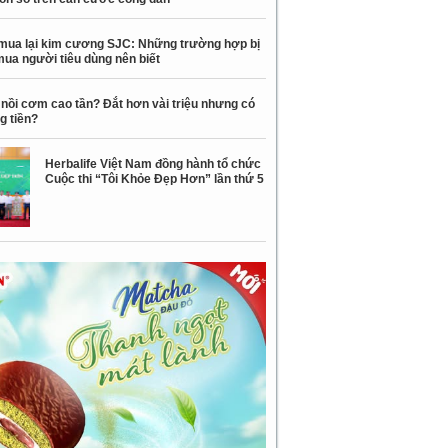
mua lại kim cương SJC: Những trường hợp bị
mua người tiêu dùng nên biết
nồi cơm cao tần? Đắt hơn vài triệu nhưng có
g tiền?
Herbalife Việt Nam đồng hành tổ chức
Cuộc thi “Tôi Khỏe Đẹp Hơn” lần thứ 5