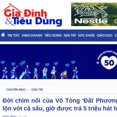
TIN TỨC
KINH DOANH
TIÊU DÙNG
GIẢI TRÍ
SỨC KHỎE
GIÁO DỤC
C
CHUYÊN MỤC:
GIẢI TRÍ
Đời chìm nổi của Võ Tòng 'Đất Phươn
lộn với cá sấu, giờ được trả 5 triệu hát 
Ngày đăng :
3.1.24