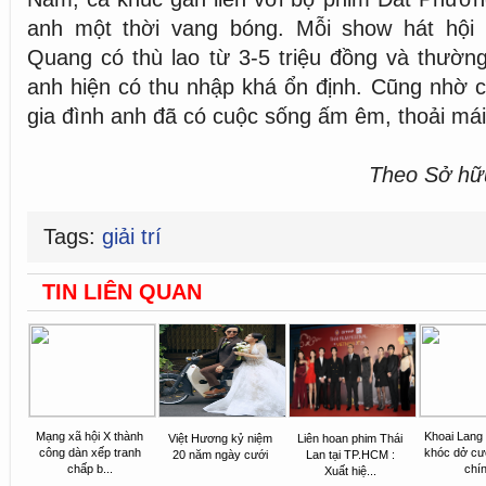
anh một thời vang bóng. Mỗi show hát hội
Quang có thù lao từ 3-5 triệu đồng và thường
anh hiện có thu nhập khá ổn định. Cũng nhờ 
gia đình anh đã có cuộc sống ấm êm, thoải mái
Theo Sở hữu
Tags:
giải trí
TIN LIÊN QUAN
Mạng xã hội X thành
Khoai Lang
Việt Hương kỷ niệm
Liên hoan phim Thái
công dàn xếp tranh
khóc dở cư
20 năm ngày cưới
Lan tại TP.HCM :
chấp b...
chín
Xuất hiệ...