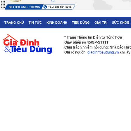
TRANG CHỦ
TIN TỨC
KINH DOANH
TIÊU DÙNG
GIẢI TRÍ
SỨC KHỎE
* Trang Thông tin Điện tử Tổng hợp
Giấy phép số 45/GP-STTTT
Chịu trách nhiệm nội dung: Nhà báo H
Ghi rõ nguồn:
giadinhtieudung.vn
khi lấy